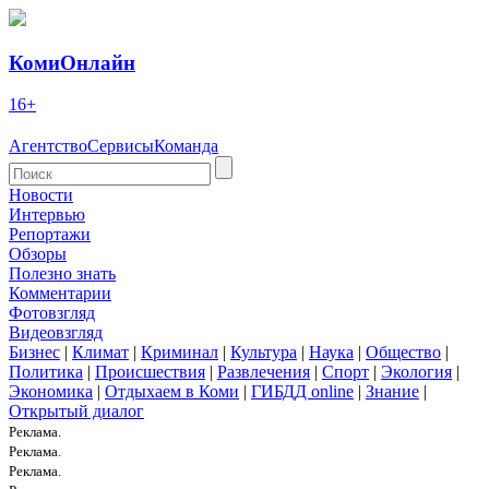
КомиОнлайн
16+
Агентство
Сервисы
Команда
Новости
Интервью
Репортажи
Обзоры
Полезно знать
Комментарии
Фотовзгляд
Видеовзгляд
Бизнес
|
Климат
|
Криминал
|
Культура
|
Наука
|
Общество
|
Политика
|
Происшествия
|
Развлечения
|
Спорт
|
Экология
|
Экономика
|
Отдыхаем в Коми
|
ГИБДД online
|
Знание
|
Открытый диалог
Реклама.
Реклама.
Реклама.