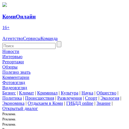
КомиОнлайн
16+
Агентство
Сервисы
Команда
Новости
Интервью
Репортажи
Обзоры
Полезно знать
Комментарии
Фотовзгляд
Видеовзгляд
Бизнес
|
Климат
|
Криминал
|
Культура
|
Наука
|
Общество
|
Политика
|
Происшествия
|
Развлечения
|
Спорт
|
Экология
|
Экономика
|
Отдыхаем в Коми
|
ГИБДД online
|
Знание
|
Открытый диалог
Реклама.
Реклама.
Реклама.