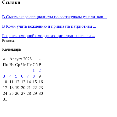
Ссылки
В Сыктывкаре специалисты по госзакупкам узнали, как ...
В Коми учить вождению и прививать патриотизм ...
Рецепты «мирной» модернизации страны искали ...
Реклама.
Календарь
«
Август 2026
»
Пн
Вт
Ср
Чт
Пт
Сб
Вс
1
2
3
4
5
6
7
8
9
10
11
12
13
14
15
16
17
18
19
20
21
22
23
24
25
26
27
28
29
30
31