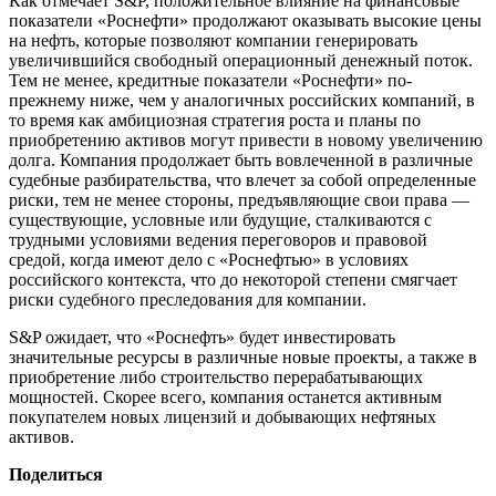
Как отмечает S&P, положительное влияние на финансовые
показатели «Роснефти» продолжают оказывать высокие цены
на нефть, которые позволяют компании генерировать
увеличившийся свободный операционный денежный поток.
Тем не менее, кредитные показатели «Роснефти» по-
прежнему ниже, чем у аналогичных российских компаний, в
то время как амбициозная стратегия роста и планы по
приобретению активов могут привести в новому увеличению
долга. Компания продолжает быть вовлеченной в различные
судебные разбирательства, что влечет за собой определенные
риски, тем не менее стороны, предъявляющие свои права —
существующие, условные или будущие, сталкиваются с
трудными условиями ведения переговоров и правовой
средой, когда имеют дело с «Роснефтью» в условиях
российского контекста, что до некоторой степени смягчает
риски судебного преследования для компании.
S&P ожидает, что «Роснефть» будет инвестировать
значительные ресурсы в различные новые проекты, а также в
приобретение либо строительство перерабатывающих
мощностей. Скорее всего, компания останется активным
покупателем новых лицензий и добывающих нефтяных
активов.
Поделиться