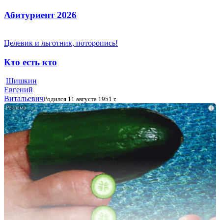
Абитуриент 2026
Целевик и льготник, поторопись!
Кто есть кто
Шишкин
Евгений
Витальевич
Родился 11 августа 1951 г.
i