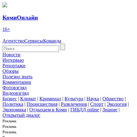
КомиОнлайн
16+
Агентство
Сервисы
Команда
Новости
Интервью
Репортажи
Обзоры
Полезно знать
Комментарии
Фотовзгляд
Видеовзгляд
Бизнес
|
Климат
|
Криминал
|
Культура
|
Наука
|
Общество
|
Политика
|
Происшествия
|
Развлечения
|
Спорт
|
Экология
|
Экономика
|
Отдыхаем в Коми
|
ГИБДД online
|
Знание
|
Открытый диалог
Реклама.
Реклама.
Реклама.