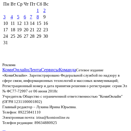
Пн
Вт
Ср
Чт
Пт
Сб
Вс
1
2
3
4
5
6
7
8
9
10
11
12
13
14
15
16
17
18
19
20
21
22
23
24
25
26
27
28
29
30
31
Реклама
КомиОнлайн
Лента
Сервисы
Команда
Сетевое издание
«КомиОнлайн». Зарегистрировано Федеральной службой по надзору в
сфере связи, информационных технологий и массовых коммуникаций;
Регистрационный номер и дата принятия решения о регистрации: серия Эл
№ ФС77-72997 от 06 июня 2018г.
Учредитель Общество с ограниченной ответственностью "КомиОнлайн"
(ОГРН 1231100001802)
Главный редактор – Лукина Ирина Юрьевна.
Телефон: 89225841110
Электронная почта: irina@komionline.ru
Телефон редакции: 89634880925