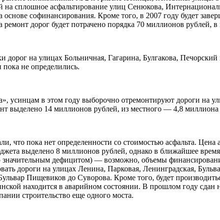
 на сплошное асфальтирование улиц Сенюкова, Интернациональн
 основе софинансирования. Кроме того, в 2007 году будет заве
 ремонт дорог будет потрачено порядка 70 миллионов рублей, в
и дорог на улицах Больничная, Гагарина, Булгакова, Печорский 
 пока не определились.
а», усинцам в этом году выборочно отремонтируют дороги на 
нт выделено 14 миллионов рублей, из местного — 4,8 миллиона
и, что пока нет определенности со стоимостью асфальта. Цена а
юджета выделено 8 миллионов рублей, однако в ближайшее время 
со значительным дефицитом) — возможно, объемы финансирования
овать дороги на улицах Ленина, Парковая, Ленинградская, Буль
ульвар Пищевиков до Суворова. Кроме того, будет производитьс
инской находится в аварийном состоянии. В прошлом году сдан 
мпании строительство еще одного моста.