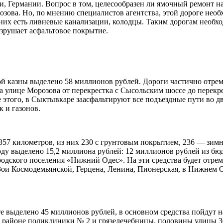
, Германии. Вопрос в том, целесообразен ли ямочный ремонт н
зова. Но, по мнению специалистов агентства, этой дороге необ
 них есть ливневые канализации, колодцы. Таким дорогам необх
азрушает асфальтовое покрытие.
ой казны выделено 58 миллионов рублей. Дороги частично отре
 улице Морозова от перекрестка с Сысольским шоссе до перекре
 этого, в Сыктывкаре заасфальтируют все подъездные пути во д
 и газонов.
 357 километров, из них 230 с грунтовым покрытием, 236 — зи
оду выделено 15,2 миллиона рублей: 12 миллионов рублей из бю
родского поселения «Нижний Одес». На эти средства будет отрем
 Зои Космодемьянской, Герцена, Ленина, Пионерская, в Нижнем
те выделено 45 миллионов рублей, в основном средства пойдут
в районе поликлиники № 2 и грязелечебницы, половины улицы 30