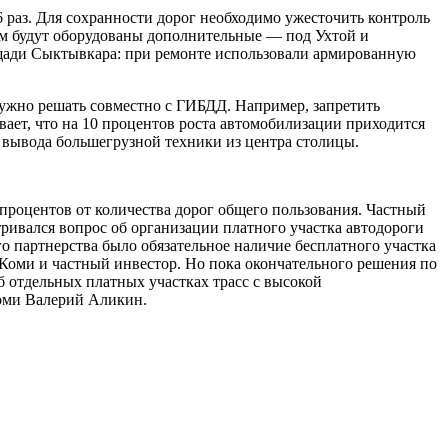
-6 раз. Для сохранности дорог необходимо ужесточить контроль
ом будут оборудованы дополнительные — под Ухтой и
лощади Сыктывкара: при ремонте использовали армированную
нужно решать совместно с ГИБДД. Например, запретить
ает, что на 10 процентов роста автомобилизации приходится
, вывода большегрузной техники из центра столицы.
процентов от количества дорог общего пользования. Частный
тривался вопрос об организации платного участка автодороги
 партнерства было обязательное наличие бесплатного участка
, Коми и частный инвестор. Но пока окончательного решения по
б отдельных платных участках трасс с высокой
Коми Валерий Аликин.