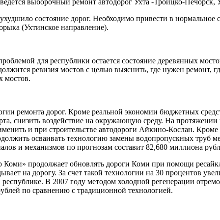
оведется выборочный ремонт автодорог Ухта -Троицко-Печорск,
 ухудшило состояние дорог. Необходимо привести в нормальное 
орыка (Ухтинское направление).
проблемой для республики остается состояние деревянных мосто
одолжится ревизия мостов с целью выяснить, где нужен ремонт, 
х мостов.
гии ремонта дорог. Кроме реальной экономии бюджетных средст
рта, снизить воздействие на окружающую среду. На протяжении
именить и при строительстве автодороги Айкино-Кослан. Кроме
олжить осваивать технологию замены водопропускных труб мето
алов и механизмов по прогнозам составит 82,680 миллиона рубл
 Коми» продолжает обновлять дороги Коми при помощи ресайкле
дывает на дорогу. За счет такой технологии на 30 процентов ув
в республике. В 2007 году методом холодной регенерации отре
 рублей по сравнению с традиционной технологией.