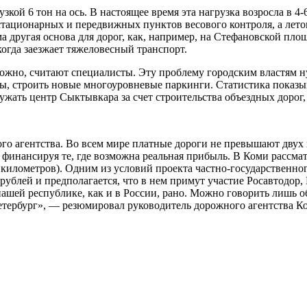
зкой 6 тон на ось. В настоящее время эта нагрузка возросла в 4
стационарных и передвижных пунктов весового контроля, а лет
ма другая основа для дорог, как, например, на Стефановской п
когда заезжает тяжеловесный транспорт.
можно, считают специалисты. Эту проблему городским властям 
сы, строить новые многоуровневые паркинги. Статистика показыв
ужать центр Сыктывкара за счет строительства объездных дорог
о агентства. Во всем мире платные дороги не превышают двух 
 финансируя те, где возможна реальная прибыль. В Коми рассма
илометров). Одним из условий проекта частно-государственного
рублей и предполагается, что в нем примут участие Росавтодор
нашей республике, как и в России, рано. Можно говорить лишь о
етербург», — резюмировал руководитель дорожного агентства 