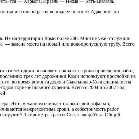
 Усть-Уса — Харьяга, Ираель — Ижма — Усть-Цильма.
состояние сильно разрушенные участки от Аджерома до
в. Их на территории Коми более 200. Многие уже отслужили
где — замена моста на новый или водопропускную трубу. Всего
в эти методики позволяют сократить сроки проведения работ,
 последних трех лет дорожники Коми используют прослойки из
 того, во время ремонта дороги Сыктывкар-Ухта специалисты
дом горизонтального бурения. Всего с 2004 по 2007 год
ей.
ра. Этот механизм счищает старый слой асфальта,
еличиваются межремонтные сроки, а себестоимость работ
монтируют 5,3 километра трассы Сыктывкар-Ухта. Общий