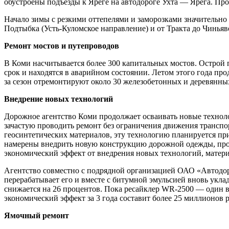
обустроены подъезды к Яреге на автодороге Ухта — Ярега. Пр
Начало зимы с резкими оттепелями и заморозками значительно
Подтыбка (Усть-Куломское направление) и от Тракта до Чиньяв
Ремонт мостов и путепроводов
В Коми насчитывается более 300 капитальных мостов. Острой 
срок и находятся в аварийном состоянии. Летом этого года пр
за сезон отремонтируют около 30 железобетонных и деревянны
Внедрение новых технологий
Дорожное агентство Коми продолжает осваивать новые техноло
зачастую проводить ремонт без ограничения движения транспо
геосинтетических материалов, эту технологию планируется пр
намерены внедрить новую конструкцию дорожной одежды, прод
экономический эффект от внедрения новых технологий, матери
Агентство совместно с подрядной организацией ОАО «Автодор
перерабатывает его и вместе с битумной эмульсией вновь укла
снижается на 26 процентов. Пока ресайклер WR-2500 — один 
экономический эффект за 3 года составит более 25 миллионов
Ямочный ремонт