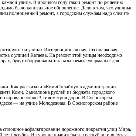
а каждой улице. В прошлом году такой ремонт по решению
ходимо было капитальное обновление. Дело в том, что уличные
одим полноценный ремонт, а городским службам надо следить
монтируют на улицах Интернациональная, Лесопарковая,
стка с улицей Катаева. На ремонт этой улицы необходимо
ворах, будут оборудованы так называемые «карманы» для
мники. Как рассказали «КомиОнлайну» в администрации
джета Коми, 2 миллиона рублей из бюджета городского
онтировано около 3 километров дорог. В Сосногорске
 Одессе — на улице Молодежная. В Сосногорском районе
 на сплошное асфальтирование дорожного покрытия улиц Мира,
 лет Октября. На уровне правительства республики ведутся