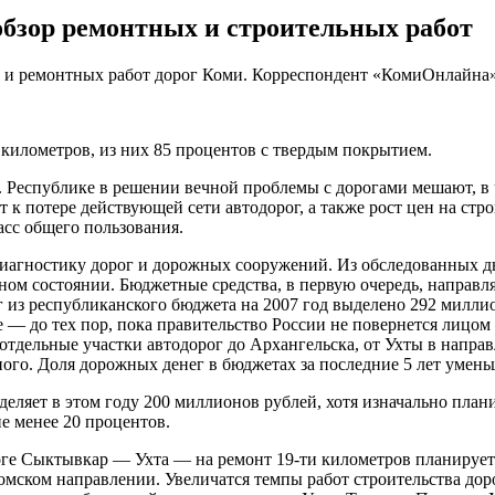
 обзор ремонтных и строительных работ
 и ремонтных работ дорог Коми. Корреспондент «КомиОнлайна» в
 километров, из них 85 процентов с твердым покрытием.
а. Республике в решении вечной проблемы с дорогами мешают, в
т к потере действующей сети автодорог, а также рост цен на с
асс общего пользования.
диагностику дорог и дорожных сооружений. Из обследованных 
йном состоянии. Бюджетные средства, в первую очередь, напра
 из республиканского бюджета на 2007 год выделено 292 милли
 — до тех пор, пока правительство России не повернется лицом
отдельные участки автодорог до Архангельска, от Ухты в напра
го. Доля дорожных денег в бюджетах за последние 5 лет уменьшил
деляет в этом году 200 миллионов рублей, хотя изначально пла
е менее 20 процентов.
ге Сыктывкар — Ухта — на ремонт 19-ти километров планируетс
ломском направлении. Увеличатся темпы работ строительства до