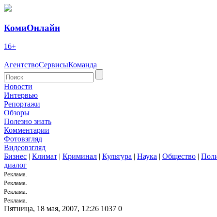
КомиОнлайн
16+
Агентство
Сервисы
Команда
Новости
Интервью
Репортажи
Обзоры
Полезно знать
Комментарии
Фотовзгляд
Видеовзгляд
Бизнес
|
Климат
|
Криминал
|
Культура
|
Наука
|
Общество
|
Пол
диалог
Реклама.
Реклама.
Реклама.
Реклама.
Пятница, 18 мая, 2007, 12:26
1037
0