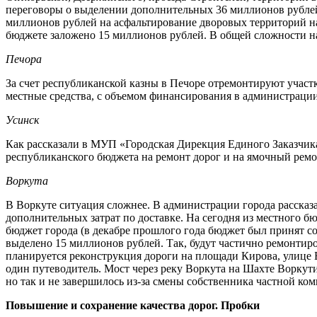
переговоры о выделении дополнительных 36 миллионов рублей
миллионов рублей на асфальтирование дворовых территорий на
бюджете заложено 15 миллионов рублей. В общей сложности на
Печора
За счет республиканской казны в Печоре отремонтируют участк
местные средства, с объемом финансирования в администрации
Усинск
Как рассказали в МУП «Городская Дирекция Единого Заказчик
республиканского бюджета на ремонт дорог и на ямочный ремо
Воркута
В Воркуте ситуация сложнее. В администрации города рассказал
дополнительных затрат по доставке. На сегодня из местного б
бюджет города (в декабре прошлого года бюджет был принят 
выделено 15 миллионов рублей. Так, будут частично ремонтир
планируется реконструкция дороги на площади Кирова, улице Б
один путеводитель. Мост через реку Воркута на Шахте Воркут
но так и не завершилось из-за смены собственника частной ко
Повышение и сохранение качества дорог. Пробки