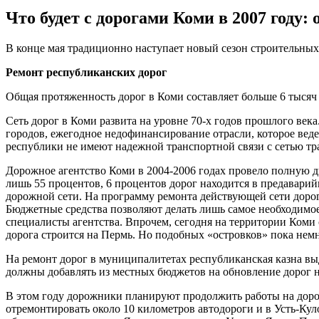
Что будет с дорогами Коми в 2007 году:
В конце мая традиционно наступает новый сезон строительных
Ремонт республиканских дорог
Общая протяженность дорог в Коми составляет больше 6 тысяч
Сеть дорог в Коми развита на уровне 70-х годов прошлого век
городов, ежегодное недофинансирование отрасли, которое веде
республики не имеют надежной транспортной связи с сетью тр
Дорожное агентство Коми в 2004-2006 годах провело полную 
лишь 55 процентов, 6 процентов дорог находится в предавари
дорожной сети. На программу ремонта действующей сети дорог
Бюджетные средства позволяют делать лишь самое необходимое
специалисты агентства. Впрочем, сегодня на территории Коми 
дорога строится на Пермь. Но подобных «островков» пока немно
На ремонт дорог в муниципалитетах республиканская казна вы
должны добавлять из местных бюджетов на обновление дорог н
В этом году дорожники планируют продолжить работы на доро
отремонтировать около 10 километров автодороги и в Усть-Ку