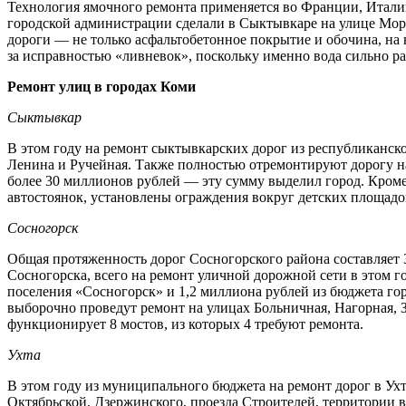
Технология ямочного ремонта применяется во Франции, Италии
городской администрации сделали в Сыктывкаре на улице Моро
дороги — не только асфальтобетонное покрытие и обочина, на
за исправностью «ливневок», поскольку именно вода сильно р
Ремонт улиц в городах Коми
Сыктывкар
В этом году на ремонт сыктывкарских дорог из республиканск
Ленина и Ручейная. Также полностью отремонтируют дорогу на
более 30 миллионов рублей — эту сумму выделил город. Кроме
автостоянок, установлены ограждения вокруг детских площадок
Сосногорск
Общая протяженность дорог Сосногорского района составляет
Сосногорска, всего на ремонт уличной дорожной сети в этом г
поселения «Сосногорск» и 1,2 миллиона рублей из бюджета го
выборочно проведут ремонт на улицах Больничная, Нагорная,
функционирует 8 мостов, из которых 4 требуют ремонта.
Ухта
В этом году из муниципального бюджета на ремонт дорог в Ух
Октябрьской, Дзержинского, проезда Строителей, территории 