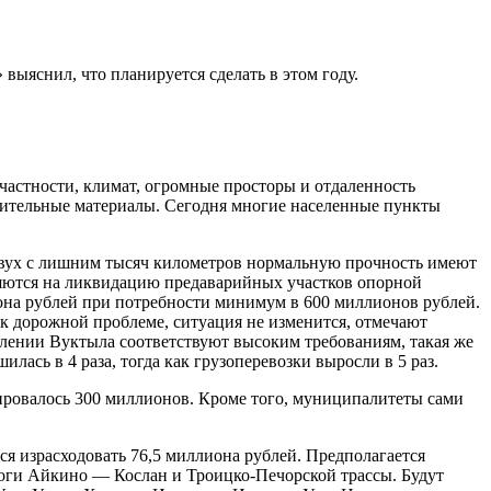
ыяснил, что планируется сделать в этом году.
 частности, климат, огромные просторы и отдаленность
троительные материалы. Сегодня многие населенные пункты
двух с лишним тысяч километров нормальную прочность имеют
вляются на ликвидацию предаварийных участков опорной
она рублей при потребности минимум в 600 миллионов рублей.
 к дорожной проблеме, ситуация не изменится, отмечают
влении Вуктыла соответствуют высоким требованиям, такая же
ась в 4 раза, тогда как грузоперевозки выросли в 5 раз.
нировалось 300 миллионов. Кроме того, муниципалитеты сами
я израсходовать 76,5 миллиона рублей. Предполагается
роги Айкино — Кослан и Троицко-Печорской трассы. Будут