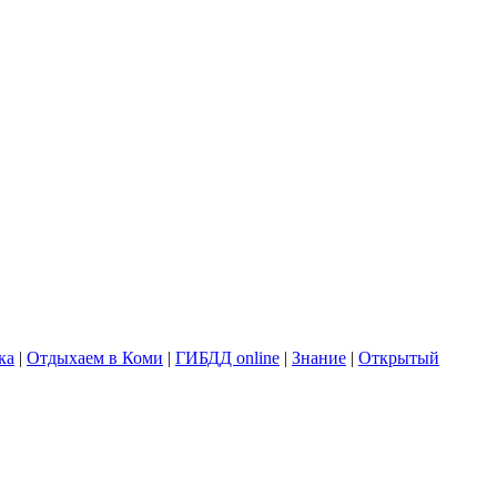
ка
|
Отдыхаем в Коми
|
ГИБДД online
|
Знание
|
Открытый