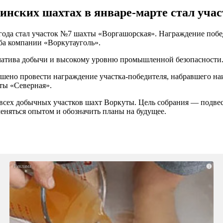
нских шахтах в январе-марте стал уча
года стал участок №7 шахты «Воргашорская». Награждение побе
ба компании «Воркутауголь».
атива добычи и высокому уровню промышленной безопасности
решено провести награждение участка-победителя, набравшего 
ты «Северная».
всех добычных участков шахт Воркуты. Цель собрания — подвес
еняться опытом и обозначить планы на будущее.
i