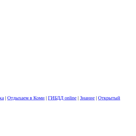
ка
|
Отдыхаем в Коми
|
ГИБДД online
|
Знание
|
Открытый