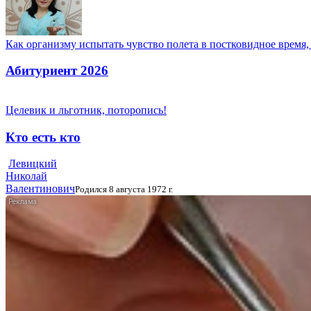
Как организму испытать чувство полета в постковидное время,
Абитуриент 2026
Целевик и льготник, поторопись!
Кто есть кто
Левицкий
Николай
Валентинович
Родился 8 августа 1972 г.