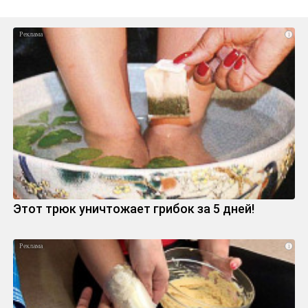
i
Этот трюк уничтожает грибок за 5 дней!
i