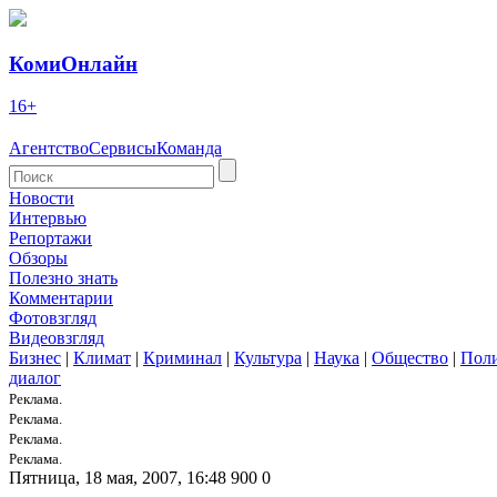
КомиОнлайн
16+
Агентство
Сервисы
Команда
Новости
Интервью
Репортажи
Обзоры
Полезно знать
Комментарии
Фотовзгляд
Видеовзгляд
Бизнес
|
Климат
|
Криминал
|
Культура
|
Наука
|
Общество
|
Пол
диалог
Реклама.
Реклама.
Реклама.
Реклама.
Пятница, 18 мая, 2007, 16:48
900
0