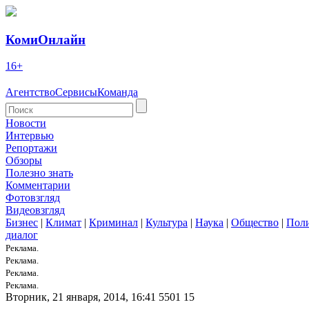
КомиОнлайн
16+
Агентство
Сервисы
Команда
Новости
Интервью
Репортажи
Обзоры
Полезно знать
Комментарии
Фотовзгляд
Видеовзгляд
Бизнес
|
Климат
|
Криминал
|
Культура
|
Наука
|
Общество
|
Пол
диалог
Реклама.
Реклама.
Реклама.
Реклама.
Вторник, 21 января, 2014, 16:41
5501
15