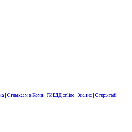
ка
|
Отдыхаем в Коми
|
ГИБДД online
|
Знание
|
Открытый