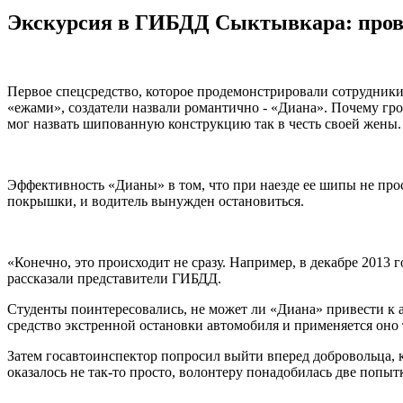
Экскурсия в ГИБДД Сыктывкара: прове
Первое спецсредство, которое продемонстрировали сотрудники
«ежами», создатели назвали романтично - «Диана». Почему гро
мог назвать шипованную конструкцию так в честь своей жены.
Эффективность «Дианы» в том, что при наезде ее шипы не прос
покрышки, и водитель вынужден остановиться.
«Конечно, это происходит не сразу. Например, в декабре 2013 
рассказали представители ГИБДД.
Студенты поинтересовались, не может ли «Диана» привести к ав
средство экстренной остановки автомобиля и применяется оно т
Затем госавтоинспектор попросил выйти вперед добровольца, к
оказалось не так-то просто, волонтеру понадобилась две попыт