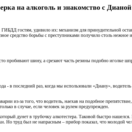
рка на алкоголь и знакомство с Дианой
 ГИБДД гостям, удивило их: механизм для принудительной оста
зное средство борьбы с преступниками получило столь нежное им
то пробивают шину, а срезают часть резины подобно иголке шпр
года - в последний раз, когда мы использовали «Диану», водител
арии из-за того, что водитель, наехав на подобное препятствие,
олько в случае, если человек за рулем предупрежден.
оторый дунет в трубочку алкотестера. Таковой быстро нашелся.
ки. Но труд был не напрасным – прибор показал, что молодой че