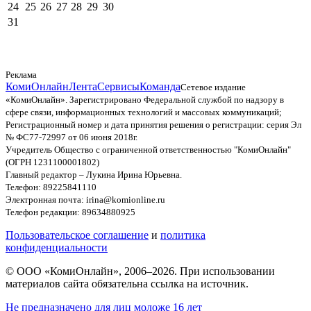
24
25
26
27
28
29
30
31
Реклама
КомиОнлайн
Лента
Сервисы
Команда
Сетевое издание
«КомиОнлайн». Зарегистрировано Федеральной службой по надзору в
сфере связи, информационных технологий и массовых коммуникаций;
Регистрационный номер и дата принятия решения о регистрации: серия Эл
№ ФС77-72997 от 06 июня 2018г.
Учредитель Общество с ограниченной ответственностью "КомиОнлайн"
(ОГРН 1231100001802)
Главный редактор – Лукина Ирина Юрьевна.
Телефон: 89225841110
Электронная почта: irina@komionline.ru
Телефон редакции: 89634880925
Пользовательское соглашение
и
политика
конфиденциальности
© ООО «КомиОнлайн», 2006–2026. При использовании
материалов сайта обязательна ссылка на источник.
Не предназначено для лиц моложе 16 лет