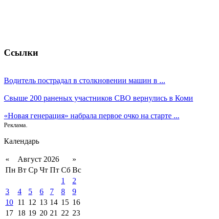
Ссылки
Водитель пострадал в столкновении машин в ...
Свыше 200 раненых участников СВО вернулись в Коми
«Новая генерация» набрала первое очко на старте ...
Реклама.
Календарь
«
Август 2026
»
Пн
Вт
Ср
Чт
Пт
Сб
Вс
1
2
3
4
5
6
7
8
9
10
11
12
13
14
15
16
17
18
19
20
21
22
23