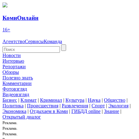
КомиОнлайн
16+
Агентство
Сервисы
Команда
Новости
Интервью
Репортажи
Обзоры
Полезно знать
Комментарии
Фотовзгляд
Видеовзгляд
Бизнес
|
Климат
|
Криминал
|
Культура
|
Наука
|
Общество
|
Политика
|
Происшествия
|
Развлечения
|
Спорт
|
Экология
|
Экономика
|
Отдыхаем в Коми
|
ГИБДД online
|
Знание
|
Открытый диалог
Реклама.
Реклама.
Реклама.