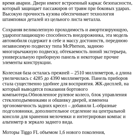
время аварии. Двери имеют встроенный каркас безопасности,
который защищает пассажиров от травм при боковых ударах.
Высокую прочность кузова обеспечивает технология
штамповки деталей из цельного листа металла.
Сохраняя великолепную проходимость и амортизирующую,
ударопоглащающую способность внедорожника, эта модель
автомобиля содержит в себе и массу достоинств, переднюю
независимую подвеску типа McPherson, заднюю
многорычажную подвеску, обтекаемость линий экстерьера,
универсальную приборную панель и некоторые прочие
элементы конструкции.
Колесная база осталась прежней – 2510 миллиметров, а длина
увеличилась с 4285 до 4390 миллиметров. Панель приборов
стала существенно удобнее для восприятия. ЖК-дисплей, на
который выводятся показания бортового
компьютера.Обновленное рулевое колесо, блок управления
стеклоподъемниками и обшивку дверей, изменена
эргономичность задних кресел – добавили L-образные
подголовники, дополнительное отделение на центральной
консоли для хранения мелочевки и интегрирован компас и
альтиметр в зеркало заднего вида.
Моторы Tiggo FL объемом 1,6 нового поколения,