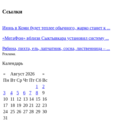
Ссылки
Июнь в Коми будет теплее обычного, жарко станет к ...
«МегаФон» вблизи Сыктывкара установил систему ...
Рябина, пихта, ель, лапчатник, сосна, лиственница – ...
Реклама.
Календарь
«
Август 2026
»
Пн
Вт
Ср
Чт
Пт
Сб
Вс
1
2
3
4
5
6
7
8
9
10
11
12
13
14
15
16
17
18
19
20
21
22
23
24
25
26
27
28
29
30
31