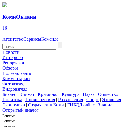
КомиОнлайн
16+
Агентство
Сервисы
Команда
Новости
Интервью
Репортажи
Обзоры
Полезно знать
Комментарии
Фотовзгляд
Видеовзгляд
Бизнес
|
Климат
|
Криминал
|
Культура
|
Наука
|
Общество
|
Политика
|
Происшествия
|
Развлечения
|
Спорт
|
Экология
|
Экономика
|
Отдыхаем в Коми
|
ГИБДД online
|
Знание
|
Открытый диалог
Реклама.
Реклама.
Реклама.