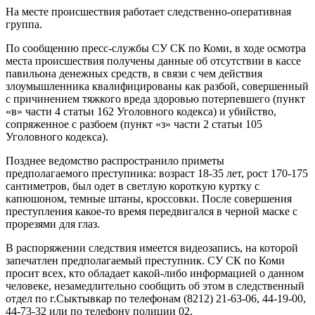
На месте происшествия работает следственно-оперативная
группа.
По сообщению пресс-службы СУ СК по Коми, в ходе осмотра
места происшествия получены данные об отсутствии в кассе
павильона денежных средств, в связи с чем действия
злоумышленника квалифицированы как разбой, совершенный
с причинением тяжкого вреда здоровью потерпевшего (пункт
«в» части 4 статьи 162 Уголовного кодекса) и убийство,
сопряженное с разбоем (пункт «з» части 2 статьи 105
Уголовного кодекса).
Позднее ведомство распространило приметы
предполагаемого преступника: возраст 18-35 лет, рост 170-175
сантиметров, был одет в светлую короткую куртку с
капюшоном, темные штаны, кроссовки. После совершения
преступления какое-то время передвигался в черной маске с
прорезями для глаз.
В распоряжении следствия имеется видеозапись, на которой
запечатлен предполагаемый преступник. СУ СК по Коми
просит всех, кто обладает какой-либо информацией о данном
человеке, незамедлительно сообщить об этом в следственный
отдел по г.Сыктывкар по телефонам (8212) 21-63-06, 44-19-00,
44-73-32 или по телефону полиции 02.