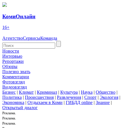
КомиОнлайн
16+
Агентство
Сервисы
Команда
Новости
Интервью
Репортажи
Обзоры
Полезно знать
Комментарии
Фотовзгляд
Видеовзгляд
Бизнес
|
Климат
|
Криминал
|
Культура
|
Наука
|
Общество
|
Политика
|
Происшествия
|
Развлечения
|
Спорт
|
Экология
|
Экономика
|
Отдыхаем в Коми
|
ГИБДД online
|
Знание
|
Открытый диалог
Реклама.
Реклама.
Реклама.