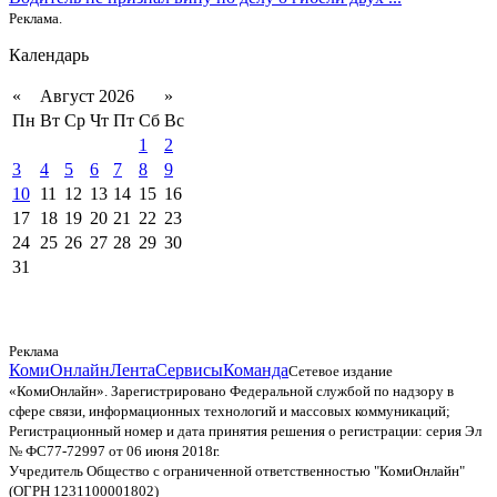
Реклама.
Календарь
«
Август 2026
»
Пн
Вт
Ср
Чт
Пт
Сб
Вс
1
2
3
4
5
6
7
8
9
10
11
12
13
14
15
16
17
18
19
20
21
22
23
24
25
26
27
28
29
30
31
Реклама
КомиОнлайн
Лента
Сервисы
Команда
Сетевое издание
«КомиОнлайн». Зарегистрировано Федеральной службой по надзору в
сфере связи, информационных технологий и массовых коммуникаций;
Регистрационный номер и дата принятия решения о регистрации: серия Эл
№ ФС77-72997 от 06 июня 2018г.
Учредитель Общество с ограниченной ответственностью "КомиОнлайн"
(ОГРН 1231100001802)