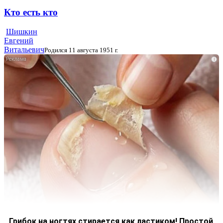
Кто есть кто
Шишкин
Евгений
Витальевич
Родился 11 августа 1951 г.
i
Грибок на ногтях стирается как ластиком! Простой