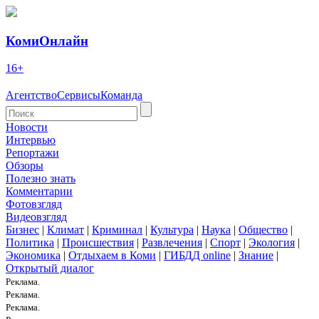
КомиОнлайн
16+
Агентство
Сервисы
Команда
Новости
Интервью
Репортажи
Обзоры
Полезно знать
Комментарии
Фотовзгляд
Видеовзгляд
Бизнес
|
Климат
|
Криминал
|
Культура
|
Наука
|
Общество
|
Политика
|
Происшествия
|
Развлечения
|
Спорт
|
Экология
|
Экономика
|
Отдыхаем в Коми
|
ГИБДД online
|
Знание
|
Открытый диалог
Реклама.
Реклама.
Реклама.