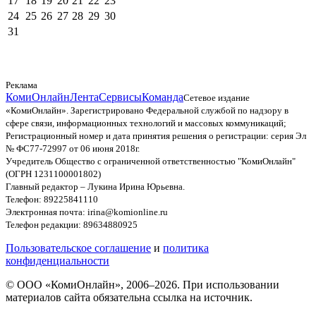
17
18
19
20
21
22
23
24
25
26
27
28
29
30
31
Реклама
КомиОнлайн
Лента
Сервисы
Команда
Сетевое издание
«КомиОнлайн». Зарегистрировано Федеральной службой по надзору в
сфере связи, информационных технологий и массовых коммуникаций;
Регистрационный номер и дата принятия решения о регистрации: серия Эл
№ ФС77-72997 от 06 июня 2018г.
Учредитель Общество с ограниченной ответственностью "КомиОнлайн"
(ОГРН 1231100001802)
Главный редактор – Лукина Ирина Юрьевна.
Телефон: 89225841110
Электронная почта: irina@komionline.ru
Телефон редакции: 89634880925
Пользовательское соглашение
и
политика
конфиденциальности
© ООО «КомиОнлайн», 2006–2026. При использовании
материалов сайта обязательна ссылка на источник.