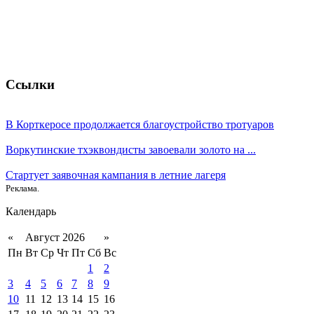
Ссылки
В Корткеросе продолжается благоустройство тротуаров
Воркутинские тхэквондисты завоевали золото на ...
Стартует заявочная кампания в летние лагеря
Реклама.
Календарь
«
Август 2026
»
Пн
Вт
Ср
Чт
Пт
Сб
Вс
1
2
3
4
5
6
7
8
9
10
11
12
13
14
15
16