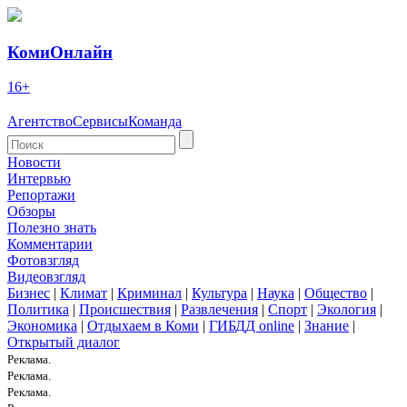
КомиОнлайн
16+
Агентство
Сервисы
Команда
Новости
Интервью
Репортажи
Обзоры
Полезно знать
Комментарии
Фотовзгляд
Видеовзгляд
Бизнес
|
Климат
|
Криминал
|
Культура
|
Наука
|
Общество
|
Политика
|
Происшествия
|
Развлечения
|
Спорт
|
Экология
|
Экономика
|
Отдыхаем в Коми
|
ГИБДД online
|
Знание
|
Открытый диалог
Реклама.
Реклама.
Реклама.