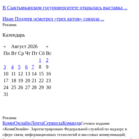
В Сыктывкарском госуниверситете открылась выставка ...
Иван Поздеев осмотрел «трех китов» совхоза ...
Реклама.
Календарь
«
Август 2026
»
Пн
Вт
Ср
Чт
Пт
Сб
Вс
1
2
3
4
5
6
7
8
9
10
11
12
13
14
15
16
17
18
19
20
21
22
23
24
25
26
27
28
29
30
31
Реклама
КомиОнлайн
Лента
Сервисы
Команда
Сетевое издание
«КомиОнлайн». Зарегистрировано Федеральной службой по надзору в
сфере связи, информационных технологий и массовых коммуникаций;