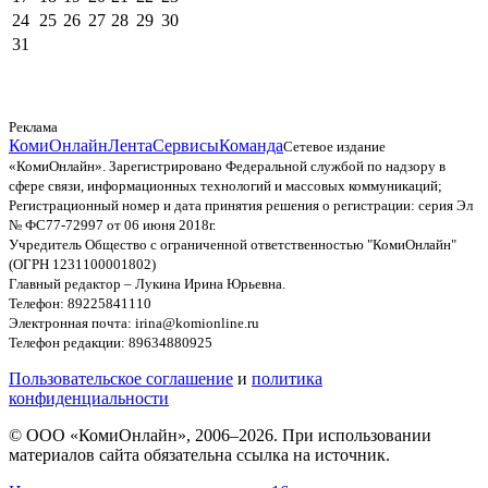
24
25
26
27
28
29
30
31
Реклама
КомиОнлайн
Лента
Сервисы
Команда
Сетевое издание
«КомиОнлайн». Зарегистрировано Федеральной службой по надзору в
сфере связи, информационных технологий и массовых коммуникаций;
Регистрационный номер и дата принятия решения о регистрации: серия Эл
№ ФС77-72997 от 06 июня 2018г.
Учредитель Общество с ограниченной ответственностью "КомиОнлайн"
(ОГРН 1231100001802)
Главный редактор – Лукина Ирина Юрьевна.
Телефон: 89225841110
Электронная почта: irina@komionline.ru
Телефон редакции: 89634880925
Пользовательское соглашение
и
политика
конфиденциальности
© ООО «КомиОнлайн», 2006–2026. При использовании
материалов сайта обязательна ссылка на источник.