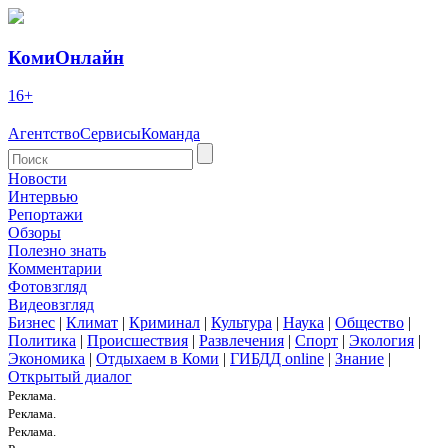
КомиОнлайн
16+
Агентство
Сервисы
Команда
Новости
Интервью
Репортажи
Обзоры
Полезно знать
Комментарии
Фотовзгляд
Видеовзгляд
Бизнес
|
Климат
|
Криминал
|
Культура
|
Наука
|
Общество
|
Политика
|
Происшествия
|
Развлечения
|
Спорт
|
Экология
|
Экономика
|
Отдыхаем в Коми
|
ГИБДД online
|
Знание
|
Открытый диалог
Реклама.
Реклама.
Реклама.