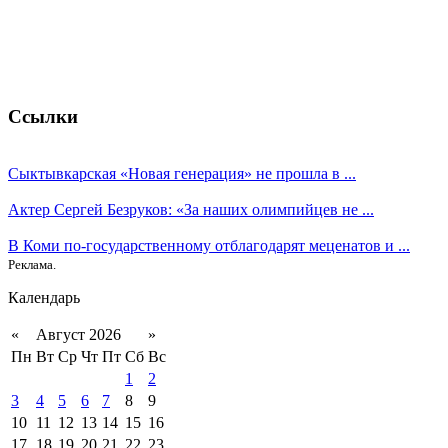
Ссылки
Сыктывкарская «Новая генерация» не прошла в ...
Актер Сергей Безруков: «За наших олимпийцев не ...
В Коми по-государственному отблагодарят меценатов и ...
Реклама.
Календарь
«
Август 2026
»
Пн
Вт
Ср
Чт
Пт
Сб
Вс
1
2
3
4
5
6
7
8
9
10
11
12
13
14
15
16
17
18
19
20
21
22
23