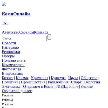
КомиОнлайн
16+
Агентство
Сервисы
Команда
Новости
Интервью
Репортажи
Обзоры
Полезно знать
Комментарии
Фотовзгляд
Видеовзгляд
Бизнес
|
Климат
|
Криминал
|
Культура
|
Наука
|
Общество
|
Политика
|
Происшествия
|
Развлечения
|
Спорт
|
Экология
|
Экономика
|
Отдыхаем в Коми
|
ГИБДД online
|
Знание
|
Открытый диалог
Реклама.
Реклама.
Реклама.