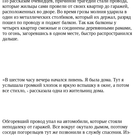
По рассказам очевидцев, причиной трагедии стали провода,
которые жильцы сами провели от своих квартир до гаражей,
расположенных во дворе. Во время грозы молния ударила в
один из металлических столбиков, который их держал, разряд
пошел по проводу и поджег балкон. Так как балконы у
четырех квартир смежные и соединены деревянными рамами,
то огонь, загоревшись в одном месте, быстро распространился
дальше.
«В шестом часу вечера начался ливень. Я была дома. Тут я
услышала громкий хлопок и яркую вспышку в окне, а потом
все стихло, - рассказала одна из жительниц дома.
Обгоревший провод упал на автомобили, которые стояли
неподалеку от гаражей. Все вокруг окутало дымом, поэтому
соседи погорельцев тут же позвонили в службу спасения. Из-