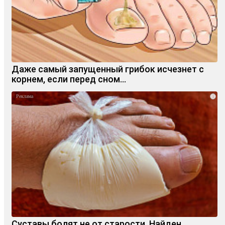
Даже самый запущенный грибок исчезнет с
корнем, если перед сном…
i
Суставы болят не от старости. Найден