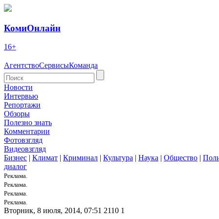
КомиОнлайн
16+
Агентство
Сервисы
Команда
Новости
Интервью
Репортажи
Обзоры
Полезно знать
Комментарии
Фотовзгляд
Видеовзгляд
Бизнес
|
Климат
|
Криминал
|
Культура
|
Наука
|
Общество
|
Пол
диалог
Реклама.
Реклама.
Реклама.
Реклама.
Вторник, 8 июля, 2014, 07:51
2110
1