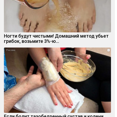
Ногти будут чистыми! Домашний метод убьет
грибок, возьмите 3%-ю…
i
Если болит тазобедренный сустав и колени,