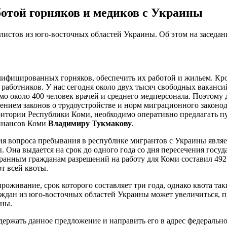
ботой горняков и медиков с Украины
истов из юго-восточных областей Украины. Об этом на заседан
лифицированных горняков, обеспечить их работой и жильем. Кр
х работников. У нас сегодня около двух тысяч свободных вакан
о около 400 человек врачей и среднего медперсонала. Поэтому 
ением законов о трудоустройстве и норм миграционного законод
итории Республики Коми, необходимо оперативно предлагать пу
финансов Коми
Владимиру Тукмакову
.
ия вопроса пребывания в республике мигрантов с Украины являет
. Она выдается на срок до одного года со дня пересечения гос
ранным гражданам разрешений на работу для Коми составил 492
от всей квоты.
оживание, срок которого составляет три года, однако квота та
граждан из юго-восточных областей Украины может увеличиться,
ины.
ржать данное предложение и направить его в адрес федеральн