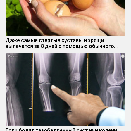
Даже самые стертые суставы и хрящи
вылечатся за 8 дней с помощью обычного…
i
Если болят тазобедренный сустав и колени,