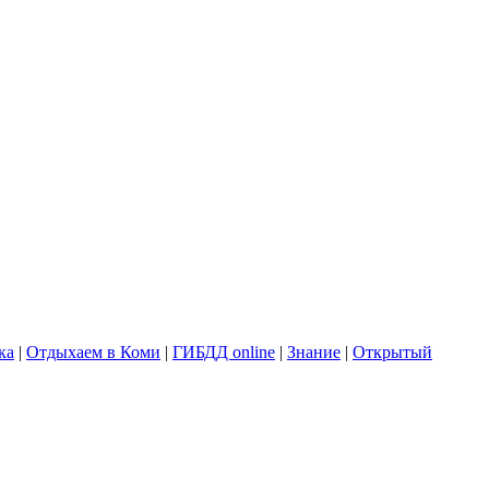
ка
|
Отдыхаем в Коми
|
ГИБДД online
|
Знание
|
Открытый