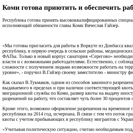
Коми готова приютить и обеспечить ра
Республика готова принять высококвалифицированных специал
исполняющий обязанности главы Коми Вячеслав Гайзер.
«Мы готовы пригласить для работы в Воркуте из Донбасса ква
республику, в первую очередь в сельские районы, медицински
ФАПы. Только в новый корпус санатория «Серегово» необходим
власти и с возможными работодателями. Естественно, с соблюд
сложности с получением людьми возможности работать на терр
уровне», - поручил В.Гайзер своему заместителю - министру 
Как сказал В.Тукмаков, одним из способов законного разрешен
выдаваемого в пределах и при наличии соответствующей квоты
миграционной службы по Коми, размер квоты на выдачу иност
разрешений на работу, что составляет чуть более 30 процентов 
Кроме этого, возможно оформление разрешения на временное пр
республики на 2014 год, исчерпана. В связи с тем что поток 
квоты с учетом прибывающих в республику мигрантов с Укра
«Учитывая политическую ситуацию, считаю необходимым подде