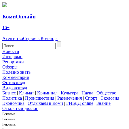
КомиОнлайн
16+
Агентство
Сервисы
Команда
Новости
Интервью
Репортажи
Обзоры
Полезно знать
Комментарии
Фотовзгляд
Видеовзгляд
Бизнес
|
Климат
|
Криминал
|
Культура
|
Наука
|
Общество
|
Политика
|
Происшествия
|
Развлечения
|
Спорт
|
Экология
|
Экономика
|
Отдыхаем в Коми
|
ГИБДД online
|
Знание
|
Открытый диалог
Реклама.
Реклама.
Реклама.