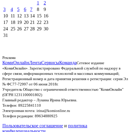
1
2
3
4
5
6
7
8
9
10
11
12
13
14
15
16
17
18
19
20
21
22
23
24
25
26
27
28
29
30
31
Реклама
КомиОнлайн
Лента
Сервисы
Команда
Сетевое издание
«КомиОнлайн». Зарегистрировано Федеральной службой по надзору в
сфере связи, информационных технологий и массовых коммуникаций;
Регистрационный номер и дата принятия решения о регистрации: серия Эл
№ ФС77-72997 от 06 июня 2018г.
Учредитель Общество с ограниченной ответственностью "КомиОнлайн"
(ОГРН 1231100001802)
Главный редактор – Лукина Ирина Юрьевна.
Телефон: 89225841110
Электронная почта: irina@komionline.ru
Телефон редакции: 89634880925
Пользовательское соглашение
и
политика
конфиденциальности