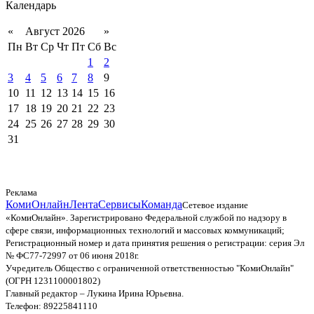
Календарь
«
Август 2026
»
Пн
Вт
Ср
Чт
Пт
Сб
Вс
1
2
3
4
5
6
7
8
9
10
11
12
13
14
15
16
17
18
19
20
21
22
23
24
25
26
27
28
29
30
31
Реклама
КомиОнлайн
Лента
Сервисы
Команда
Сетевое издание
«КомиОнлайн». Зарегистрировано Федеральной службой по надзору в
сфере связи, информационных технологий и массовых коммуникаций;
Регистрационный номер и дата принятия решения о регистрации: серия Эл
№ ФС77-72997 от 06 июня 2018г.
Учредитель Общество с ограниченной ответственностью "КомиОнлайн"
(ОГРН 1231100001802)
Главный редактор – Лукина Ирина Юрьевна.
Телефон: 89225841110