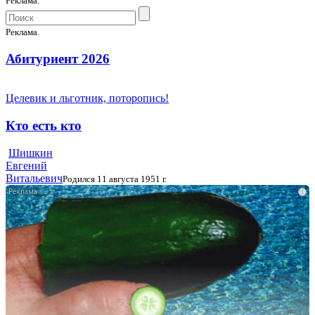
Реклама.
Реклама.
Абитуриент 2026
Целевик и льготник, поторопись!
Кто есть кто
Шишкин
Евгений
Витальевич
Родился 11 августа 1951 г.
i