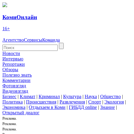
КомиОнлайн
16+
Агентство
Сервисы
Команда
Новости
Интервью
Репортажи
Обзоры
Полезно знать
Комментарии
Фотовзгляд
Видеовзгляд
Бизнес
|
Климат
|
Криминал
|
Культура
|
Наука
|
Общество
|
Политика
|
Происшествия
|
Развлечения
|
Спорт
|
Экология
|
Экономика
|
Отдыхаем в Коми
|
ГИБДД online
|
Знание
|
Открытый диалог
Реклама.
Реклама.
Реклама.