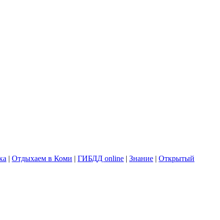
ка
|
Отдыхаем в Коми
|
ГИБДД online
|
Знание
|
Открытый