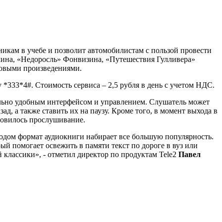
никам в учебе и позволит автомобилистам с пользой провести
кина, «Недоросль» Фонвизина, «Путешествия Гулливера»
 новыми произведениями.
*333*4#. Стоимость сервиса – 2,5 рубля в день с учетом НДС.
мально удобным интерфейсом и управлением. Слушатель может
д, а также ставить их на паузу. Кроме того, в момент выхода в
ановилось прослушивание.
одом формат аудиокниги набирает все большую популярность.
ый помогает освежить в памяти текст по дороге в вуз или
 классики», - отметил директор по продуктам Tele2
Павел