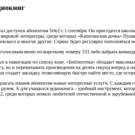
диокниг
ал доступен абонентам Tele2 с 1 сентября. Он пригодится школь
ы мировой литературы, среди которых «Капитанская дочка» Пуш
оевского и многие другие. Сервис будет регулярно пополняться
голосовым меню по короткому номеру 333 либо набрать команду 
ступ к навигации по списку книг. «Библиотека» обладает макси
но и перематывать произведения на десять секунд вперед и наза
ки создает закладку, позволяющую быстро найти место, где ост
длагать нашим абонентам новые интересные услуги. С каждым г
 рулем. А для учащихся аудиокнига – удобный инструмент, котор
e2, среди которых немало любителей отечественной и зарубежной