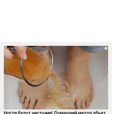
i
Ногти будут чистыми! Домашний метод убьет