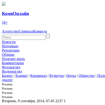
КомиОнлайн
16+
Агентство
Сервисы
Команда
Новости
Интервью
Репортажи
Обзоры
Полезно знать
Комментарии
Фотовзгляд
Видеовзгляд
Бизнес
|
Климат
|
Криминал
|
Культура
|
Наука
|
Общество
|
Пол
диалог
Реклама.
Реклама.
Реклама.
Реклама.
Вторник, 9 сентября, 2014, 07:45
2237
1