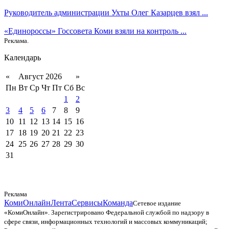
Руководитель администрации Ухты Олег Казарцев взял ...
«Единороссы» Госсовета Коми взяли на контроль ...
Реклама.
Календарь
«
Август 2026
»
Пн
Вт
Ср
Чт
Пт
Сб
Вс
1
2
3
4
5
6
7
8
9
10
11
12
13
14
15
16
17
18
19
20
21
22
23
24
25
26
27
28
29
30
31
Реклама
КомиОнлайн
Лента
Сервисы
Команда
Сетевое издание
«КомиОнлайн». Зарегистрировано Федеральной службой по надзору в
сфере связи, информационных технологий и массовых коммуникаций;