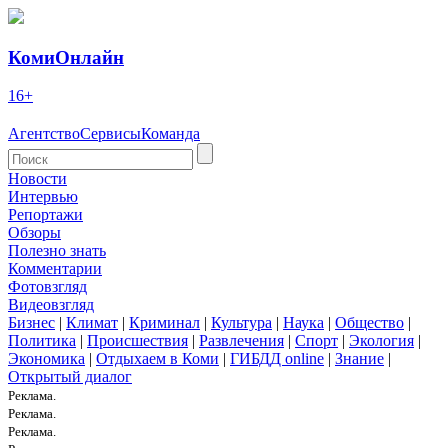
КомиОнлайн
16+
Агентство
Сервисы
Команда
Новости
Интервью
Репортажи
Обзоры
Полезно знать
Комментарии
Фотовзгляд
Видеовзгляд
Бизнес
|
Климат
|
Криминал
|
Культура
|
Наука
|
Общество
|
Политика
|
Происшествия
|
Развлечения
|
Спорт
|
Экология
|
Экономика
|
Отдыхаем в Коми
|
ГИБДД online
|
Знание
|
Открытый диалог
Реклама.
Реклама.
Реклама.