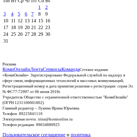
Пн
Вт
Ср
Чт
Пт
Сб
Вс
1
2
3
4
5
6
7
8
9
10
11
12
13
14
15
16
17
18
19
20
21
22
23
24
25
26
27
28
29
30
31
Реклама
КомиОнлайн
Лента
Сервисы
Команда
Сетевое издание
«КомиОнлайн». Зарегистрировано Федеральной службой по надзору в
сфере связи, информационных технологий и массовых коммуникаций;
Регистрационный номер и дата принятия решения о регистрации: серия Эл
№ ФС77-72997 от 06 июня 2018г.
Учредитель Общество с ограниченной ответственностью "КомиОнлайн"
(ОГРН 1231100001802)
Главный редактор – Лукина Ирина Юрьевна.
Телефон: 89225841110
Электронная почта: irina@komionline.ru
Телефон редакции: 89634880925
Пользовательское соглашение
и
политика