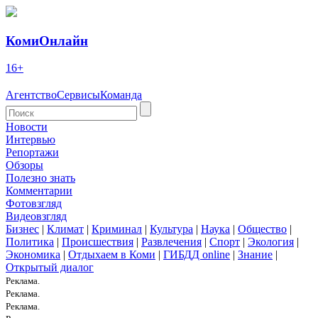
КомиОнлайн
16+
Агентство
Сервисы
Команда
Новости
Интервью
Репортажи
Обзоры
Полезно знать
Комментарии
Фотовзгляд
Видеовзгляд
Бизнес
|
Климат
|
Криминал
|
Культура
|
Наука
|
Общество
|
Политика
|
Происшествия
|
Развлечения
|
Спорт
|
Экология
|
Экономика
|
Отдыхаем в Коми
|
ГИБДД online
|
Знание
|
Открытый диалог
Реклама.
Реклама.
Реклама.