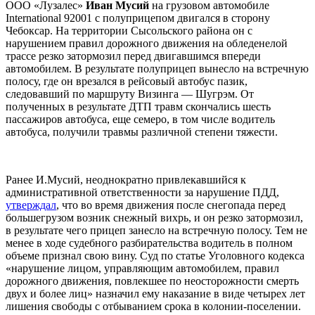
ООО «Лузалес»
Иван Мусий
на грузовом автомобиле
International 92001 с полуприцепом двигался в сторону
Чебоксар. На территории Сысольского района он с
нарушением правил дорожного движения на обледенелой
трассе резко затормозил перед двигавшимся впереди
автомобилем. В результате полуприцеп вынесло на встречную
полосу, где он врезался в рейсовый автобус пазик,
следовавший по маршруту Визинга — Шугрэм. От
полученных в результате ДТП травм скончались шесть
пассажиров автобуса, еще семеро, в том числе водитель
автобуса, получили травмы различной степени тяжести.
Ранее И.Мусий, неоднократно привлекавшийся к
административной ответственности за нарушение ПДД,
утверждал
, что во время движения после снегопада перед
большегрузом возник снежный вихрь, и он резко затормозил,
в результате чего прицеп занесло на встречную полосу. Тем не
менее в ходе судебного разбирательства водитель в полном
объеме признал свою вину. Суд по статье Уголовного кодекса
«нарушение лицом, управляющим автомобилем, правил
дорожного движения, повлекшее по неосторожности смерть
двух и более лиц» назначил ему наказание в виде четырех лет
лишения свободы с отбыванием срока в колонии-поселении.