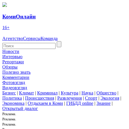
КомиОнлайн
16+
Агентство
Сервисы
Команда
Новости
Интервью
Репортажи
Обзоры
Полезно знать
Комментарии
Фотовзгляд
Видеовзгляд
Бизнес
|
Климат
|
Криминал
|
Культура
|
Наука
|
Общество
|
Политика
|
Происшествия
|
Развлечения
|
Спорт
|
Экология
|
Экономика
|
Отдыхаем в Коми
|
ГИБДД online
|
Знание
|
Открытый диалог
Реклама.
Реклама.
Реклама.