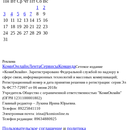
Пн
Вт
Ср
Чт
Пт
Сб
Вс
1
2
3
4
5
6
7
8
9
10
11
12
13
14
15
16
17
18
19
20
21
22
23
24
25
26
27
28
29
30
31
Реклама
КомиОнлайн
Лента
Сервисы
Команда
Сетевое издание
«КомиОнлайн». Зарегистрировано Федеральной службой по надзору в
сфере связи, информационных технологий и массовых коммуникаций;
Регистрационный номер и дата принятия решения о регистрации: серия Эл
№ ФС77-72997 от 06 июня 2018г.
Учредитель Общество с ограниченной ответственностью "КомиОнлайн"
(ОГРН 1231100001802)
Главный редактор – Лукина Ирина Юрьевна.
Телефон: 89225841110
Электронная почта: irina@komionline.ru
Телефон редакции: 89634880925
Пользовательское соглашение
и
политика