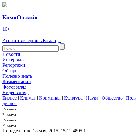
КомиОнлайн
16+
Агентство
Сервисы
Команда
Новости
Интервью
Репортажи
Обзоры
Полезно знать
Комментарии
Фотовзгляд
Видеовзгляд
Бизнес
|
Климат
|
Криминал
|
Культура
|
Наука
|
Общество
|
Пол
диалог
Реклама.
Реклама.
Реклама.
Реклама.
Понедельник, 18 мая, 2015, 15:11
4895
1