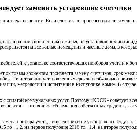
мендует заменить устаревшие счетчики
ния электроэнергии. Если счетчик не проверен или не заменен, 
у, в отношении собственников жилья, не установивших индивид
остраняется на все жилые помещения и частные дома, в которы
требителей к установке соответствующих приборов учета и к бо
ет бытовым абонентам произвести замену счетчиков, срок межп
ибор. По истечении установленных сроков необходимо произвес
изации, метрологии и испытаний в Республике Коми». В случа
ых с оплатой коммунальных услуг. Поэтому «КЭСК» советует все
роэнергии — это вопрос сбережения собственных средств», - о
 замена прибора учета, либо счетчики не установлены, будут пл
го - 1,2, на первое полугодие 2016-го - 1,4, на второе полугодие 