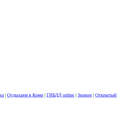
ка
|
Отдыхаем в Коми
|
ГИБДД online
|
Знание
|
Открытый