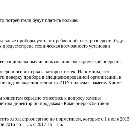
то потребители будут платить больше.
уальные приборы учета потребленной электроэнергии, будут
х предусмотрена техническая возможность установки
лее рациональному использованию электрической энергии.
оверочного интервала которых истек. Напомним, что
ти поверку прибора в специализированной организации, к
е не подтверждения точности ИПУ подлежит замене. Кроме
м клиентам серьезно отнестись к вопросу замены
тметила директор по продажам «Коми энергосбытовой
атить за электроэнергию по нормативам, которые с 1 июля 2015
2016-го - 1,5, с 2017-го - 1,6.