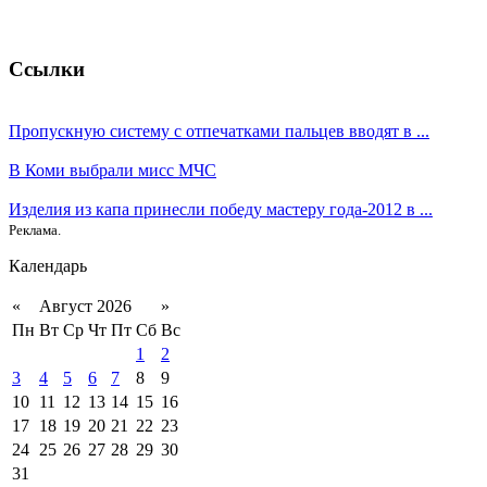
Ссылки
Пропускную систему с отпечатками пальцев вводят в ...
В Коми выбрали мисс МЧС
Изделия из капа принесли победу мастеру года-2012 в ...
Реклама.
Календарь
«
Август 2026
»
Пн
Вт
Ср
Чт
Пт
Сб
Вс
1
2
3
4
5
6
7
8
9
10
11
12
13
14
15
16
17
18
19
20
21
22
23
24
25
26
27
28
29
30
31