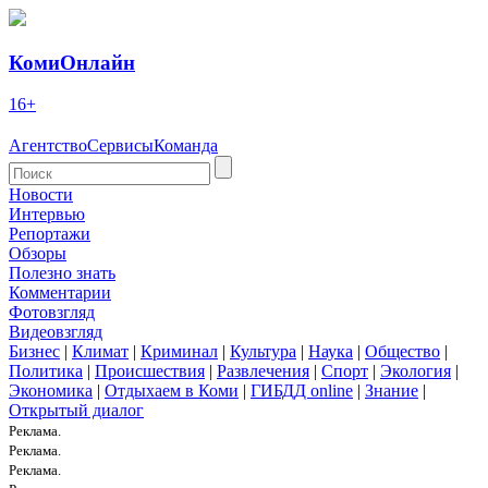
КомиОнлайн
16+
Агентство
Сервисы
Команда
Новости
Интервью
Репортажи
Обзоры
Полезно знать
Комментарии
Фотовзгляд
Видеовзгляд
Бизнес
|
Климат
|
Криминал
|
Культура
|
Наука
|
Общество
|
Политика
|
Происшествия
|
Развлечения
|
Спорт
|
Экология
|
Экономика
|
Отдыхаем в Коми
|
ГИБДД online
|
Знание
|
Открытый диалог
Реклама.
Реклама.
Реклама.