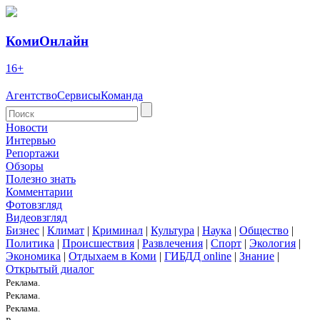
КомиОнлайн
16+
Агентство
Сервисы
Команда
Новости
Интервью
Репортажи
Обзоры
Полезно знать
Комментарии
Фотовзгляд
Видеовзгляд
Бизнес
|
Климат
|
Криминал
|
Культура
|
Наука
|
Общество
|
Политика
|
Происшествия
|
Развлечения
|
Спорт
|
Экология
|
Экономика
|
Отдыхаем в Коми
|
ГИБДД online
|
Знание
|
Открытый диалог
Реклама.
Реклама.
Реклама.