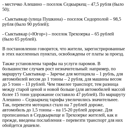
- местечко Алешино – поселок Седкыркещ – 47,5 рубля (было
50);
- Сыктывкар (улица Пушкина) – поселок Сидорполой – 98,5
рубля (было 90 рублей);
- Сыктывкар («Югор») – поселок Трехозерка – 65 рублей
(было 65 рублей).
В постановлении говорится, что жители, зарегистрированные
в этих населенных пунктах, освобождены от платы за проезд.
Также установлены тарифы на услуги паромов. В
большинстве случаев рост незначительный: например, по
маршруту Сыктывкар – Заречье для мотоцикла – 1 рубль, для
автомобилей весом до 1 тонны – 2 рубля, для машины весом
до 5 тонн – 13 рублей. Чем тяжелее транспорт, тем разница
между старой ценой и новой больше (для автомобилей массой
более 15 тонн удорожание составило 47 рублей). По маршруту
Алешино – Седкыркещ тарифы увеличились значительнее.
Так, перевезти мотоцикл стало на 7 рублей дороже,
автомобиль до 1,5 тонны – на 15-20 рублей дороже. Для
прописанных в Сердкыркеще и Трехозерке жителей, как и
прежде, введены послабления – перевезти транспорт для них
обойдется дешевле.