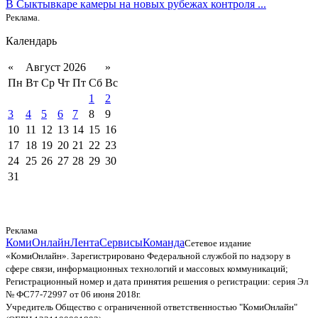
В Сыктывкаре камеры на новых рубежах контроля ...
Реклама.
Календарь
«
Август 2026
»
Пн
Вт
Ср
Чт
Пт
Сб
Вс
1
2
3
4
5
6
7
8
9
10
11
12
13
14
15
16
17
18
19
20
21
22
23
24
25
26
27
28
29
30
31
Реклама
КомиОнлайн
Лента
Сервисы
Команда
Сетевое издание
«КомиОнлайн». Зарегистрировано Федеральной службой по надзору в
сфере связи, информационных технологий и массовых коммуникаций;
Регистрационный номер и дата принятия решения о регистрации: серия Эл
№ ФС77-72997 от 06 июня 2018г.
Учредитель Общество с ограниченной ответственностью "КомиОнлайн"