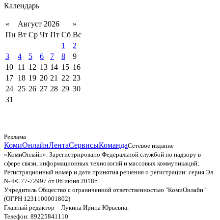
Календарь
«
Август 2026
»
Пн
Вт
Ср
Чт
Пт
Сб
Вс
1
2
3
4
5
6
7
8
9
10
11
12
13
14
15
16
17
18
19
20
21
22
23
24
25
26
27
28
29
30
31
Реклама
КомиОнлайн
Лента
Сервисы
Команда
Сетевое издание
«КомиОнлайн». Зарегистрировано Федеральной службой по надзору в
сфере связи, информационных технологий и массовых коммуникаций;
Регистрационный номер и дата принятия решения о регистрации: серия Эл
№ ФС77-72997 от 06 июня 2018г.
Учредитель Общество с ограниченной ответственностью "КомиОнлайн"
(ОГРН 1231100001802)
Главный редактор – Лукина Ирина Юрьевна.
Телефон: 89225841110