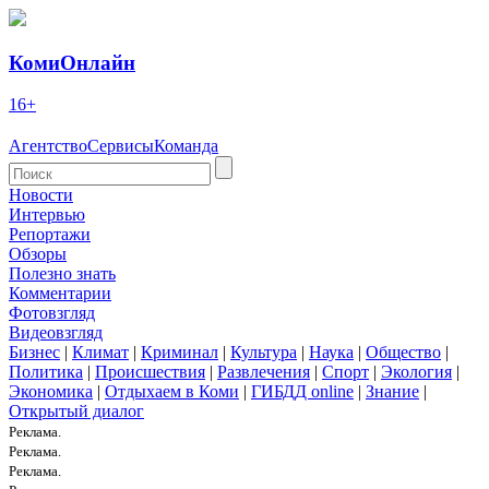
КомиОнлайн
16+
Агентство
Сервисы
Команда
Новости
Интервью
Репортажи
Обзоры
Полезно знать
Комментарии
Фотовзгляд
Видеовзгляд
Бизнес
|
Климат
|
Криминал
|
Культура
|
Наука
|
Общество
|
Политика
|
Происшествия
|
Развлечения
|
Спорт
|
Экология
|
Экономика
|
Отдыхаем в Коми
|
ГИБДД online
|
Знание
|
Открытый диалог
Реклама.
Реклама.
Реклама.