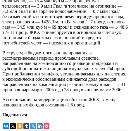
сточных вод — 19,4 млн куб м /- 2 проц/, отпуск
теплоэнергии — 3,9 млн Гкал /в том числе на отопление —
3,2 млн Гкал и на горячее водоснабжение — 0,7 млн Гкал/ —
без изменений к соответствующему периоду прошлого года,
электроэнергии — 1428,3 млн кВт часов /+ 7 проц/, сетевого
газа — 34,5 млн куб м /- 69 проц/ и сжиженного газа — 1448,6
т /+ 11 проц/. ЖКХ финансируется в основном за счет двух
источников: бюджетных ассигнований и средств
потребителей услуг — населения и организаций.
В структуре бюджетного финансирования за
рассматриваемый период преобладали средства,
направленные на компенсацию социальной поддержки и
субсидий по оплате жилищно-коммунальных услуг /64 проц/.
При приближении тарифов, устанавливаемых для населения,
к экономически обоснованным снижается доля расходов,
направленных на компенсацию разницы между ними — с 31
проц в январе-марте 2005 г до 28 проц в январе-марте 2006 г.
Ассигнования на модернизацию объектов ЖКХ, замену
изношенных фондов составили 1,6 проц.
Поделиться