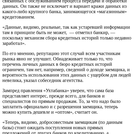
связанных с обслуживанием процесса передачи и обработки
данных. Он также не исключает и вариант кражи данных из
какого-либо крупного банка, занимающегося «магазинным»
кредитованием.
«Данные, видимо, реальные, так как устаревшей информации
там в принципе быть не может, — отметил банкир, —
поскольку механизм сбора кредитных историй только недавно
заработал».
По его мнению, репутацию этот случай всем участникам
рынка явно не улучшит. Обнадеживает только то, что
перечень личных данных в бюро кредитных историй
ограничен, там нет, например, сведений о доходе заемщика, и
вероятность использования этих данных с ущербом для людей
невелика, указал собеседник агентства.
Зампред правления «Ухтабанка» уверен, что сама база
представляет интерес, прежде всего, для банков и
специалистов по прямым продажам. То, за что надо было
заплатить официально и с разрешения заемщика, теперь
можно купить дешевле и «оптом», считает он.
«Теперь, видимо, добросовестным заемщикам (по данным
базы) стоит ожидать поступления новых прямых
предложений от других банков по кредитованию, а