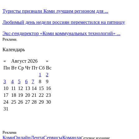
Туристы признали Коми лучшим регионом для ...
Любимый день недели россиян переместился на пятницу
Экс-гендиректор «Коми коммунальных технологий» ...
Реклама.
Календарь
«
Август 2026
»
Пн
Вт
Ср
Чт
Пт
Сб
Вс
1
2
3
4
5
6
7
8
9
10
11
12
13
14
15
16
17
18
19
20
21
22
23
24
25
26
27
28
29
30
31
Реклама
КомиОнлайн
Лента
Сервисы
Команда
Сетевое издание