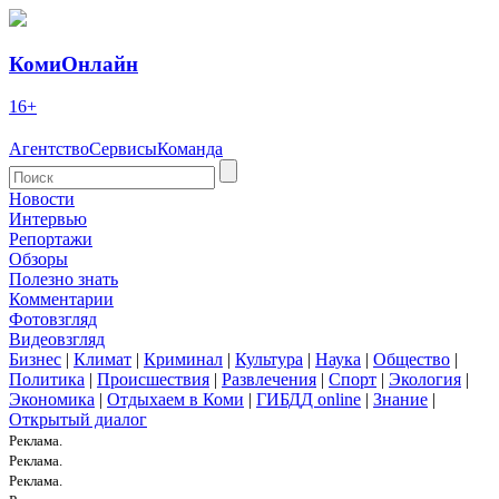
КомиОнлайн
16+
Агентство
Сервисы
Команда
Новости
Интервью
Репортажи
Обзоры
Полезно знать
Комментарии
Фотовзгляд
Видеовзгляд
Бизнес
|
Климат
|
Криминал
|
Культура
|
Наука
|
Общество
|
Политика
|
Происшествия
|
Развлечения
|
Спорт
|
Экология
|
Экономика
|
Отдыхаем в Коми
|
ГИБДД online
|
Знание
|
Открытый диалог
Реклама.
Реклама.
Реклама.