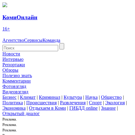
КомиОнлайн
16+
Агентство
Сервисы
Команда
Новости
Интервью
Репортажи
Обзоры
Полезно знать
Комментарии
Фотовзгляд
Видеовзгляд
Бизнес
|
Климат
|
Криминал
|
Культура
|
Наука
|
Общество
|
Политика
|
Происшествия
|
Развлечения
|
Спорт
|
Экология
|
Экономика
|
Отдыхаем в Коми
|
ГИБДД online
|
Знание
|
Открытый диалог
Реклама.
Реклама.
Реклама.