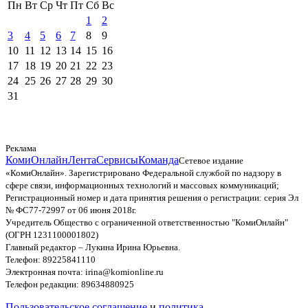
Пн
Вт
Ср
Чт
Пт
Сб
Вс
1
2
3
4
5
6
7
8
9
10
11
12
13
14
15
16
17
18
19
20
21
22
23
24
25
26
27
28
29
30
31
Реклама
КомиОнлайн
Лента
Сервисы
Команда
Сетевое издание
«КомиОнлайн». Зарегистрировано Федеральной службой по надзору в
сфере связи, информационных технологий и массовых коммуникаций;
Регистрационный номер и дата принятия решения о регистрации: серия Эл
№ ФС77-72997 от 06 июня 2018г.
Учредитель Общество с ограниченной ответственностью "КомиОнлайн"
(ОГРН 1231100001802)
Главный редактор – Лукина Ирина Юрьевна.
Телефон: 89225841110
Электронная почта: irina@komionline.ru
Телефон редакции: 89634880925
Пользовательское соглашение
и
политика