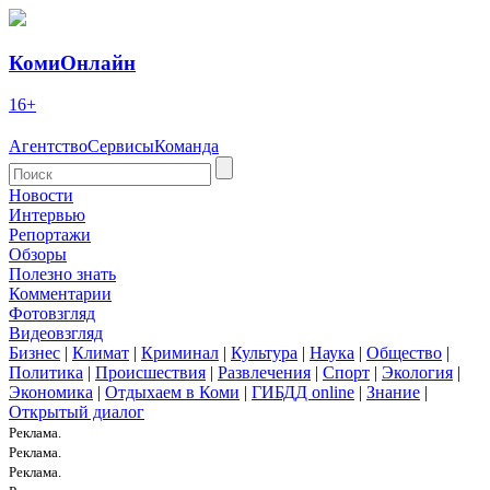
КомиОнлайн
16+
Агентство
Сервисы
Команда
Новости
Интервью
Репортажи
Обзоры
Полезно знать
Комментарии
Фотовзгляд
Видеовзгляд
Бизнес
|
Климат
|
Криминал
|
Культура
|
Наука
|
Общество
|
Политика
|
Происшествия
|
Развлечения
|
Спорт
|
Экология
|
Экономика
|
Отдыхаем в Коми
|
ГИБДД online
|
Знание
|
Открытый диалог
Реклама.
Реклама.
Реклама.