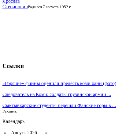
Ярослав
Степанович
Родился 7 августа 1952 г.
Ссылки
«Горячие» финны оценили прелесть коми бани (фото)
Следователь из Коми: солдаты грузинской армии ...
Сыктывкарские студенты перешли Фанские горы в ...
Реклама.
Календарь
«
Август 2026
»