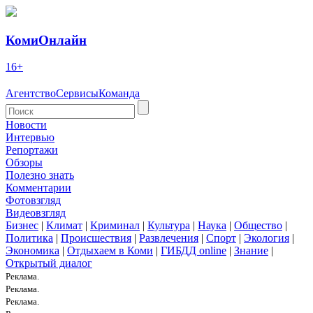
КомиОнлайн
16+
Агентство
Сервисы
Команда
Новости
Интервью
Репортажи
Обзоры
Полезно знать
Комментарии
Фотовзгляд
Видеовзгляд
Бизнес
|
Климат
|
Криминал
|
Культура
|
Наука
|
Общество
|
Политика
|
Происшествия
|
Развлечения
|
Спорт
|
Экология
|
Экономика
|
Отдыхаем в Коми
|
ГИБДД online
|
Знание
|
Открытый диалог
Реклама.
Реклама.
Реклама.