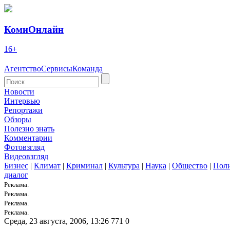
КомиОнлайн
16+
Агентство
Сервисы
Команда
Новости
Интервью
Репортажи
Обзоры
Полезно знать
Комментарии
Фотовзгляд
Видеовзгляд
Бизнес
|
Климат
|
Криминал
|
Культура
|
Наука
|
Общество
|
Пол
диалог
Реклама.
Реклама.
Реклама.
Реклама.
Среда, 23 августа, 2006, 13:26
771
0