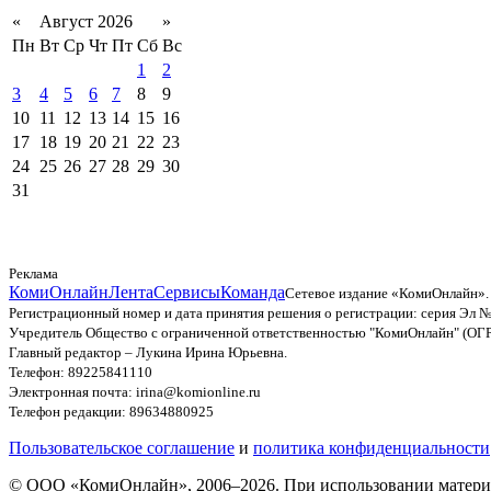
«
Август 2026
»
Пн
Вт
Ср
Чт
Пт
Сб
Вс
1
2
3
4
5
6
7
8
9
10
11
12
13
14
15
16
17
18
19
20
21
22
23
24
25
26
27
28
29
30
31
Реклама
КомиОнлайн
Лента
Сервисы
Команда
Сетевое издание «КомиОнлайн».
Регистрационный номер и дата принятия решения о регистрации: серия Эл №
Учредитель Общество с ограниченной ответственностью "КомиОнлайн" (ОГ
Главный редактор – Лукина Ирина Юрьевна.
Телефон: 89225841110
Электронная почта: irina@komionline.ru
Телефон редакции: 89634880925
Пользовательское соглашение
и
политика конфиденциальности
© ООО «КомиОнлайн», 2006–2026. При использовании материал