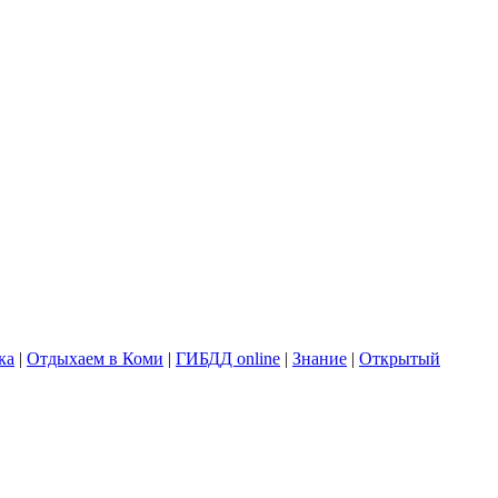
ка
|
Отдыхаем в Коми
|
ГИБДД online
|
Знание
|
Открытый