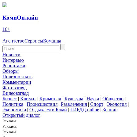
КомиОнлайн
16+
Агентство
Сервисы
Команда
Новости
Интервью
Репортажи
Обзоры
Полезно знать
Комментарии
Фотовзгляд
Видеовзгляд
Бизнес
|
Климат
|
Криминал
|
Культура
|
Наука
|
Общество
|
Политика
|
Происшествия
|
Развлечения
|
Спорт
|
Экология
|
Экономика
|
Отдыхаем в Коми
|
ГИБДД online
|
Знание
|
Открытый диалог
Реклама.
Реклама.
Реклама.