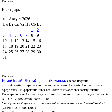
Реклама.
Календарь
«
Август 2026
»
Пн
Вт
Ср
Чт
Пт
Сб
Вс
1
2
3
4
5
6
7
8
9
10
11
12
13
14
15
16
17
18
19
20
21
22
23
24
25
26
27
28
29
30
31
Реклама
КомиОнлайн
Лента
Сервисы
Команда
Сетевое издание
«КомиОнлайн». Зарегистрировано Федеральной службой по надзору в
сфере связи, информационных технологий и массовых коммуникаций;
Регистрационный номер и дата принятия решения о регистрации: серия Эл
№ ФС77-72997 от 06 июня 2018г.
Учредитель Общество с ограниченной ответственностью "КомиОнлайн"
(ОГРН 1231100001802)