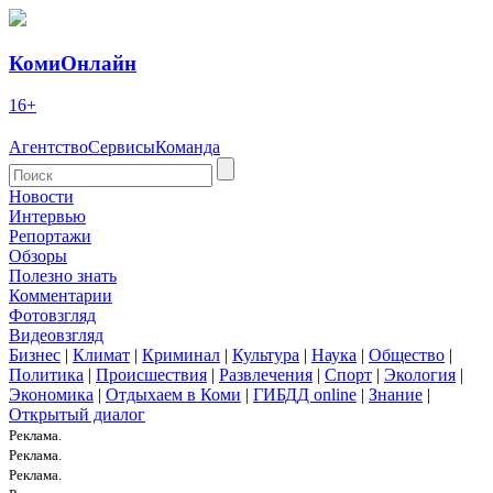
КомиОнлайн
16+
Агентство
Сервисы
Команда
Новости
Интервью
Репортажи
Обзоры
Полезно знать
Комментарии
Фотовзгляд
Видеовзгляд
Бизнес
|
Климат
|
Криминал
|
Культура
|
Наука
|
Общество
|
Политика
|
Происшествия
|
Развлечения
|
Спорт
|
Экология
|
Экономика
|
Отдыхаем в Коми
|
ГИБДД online
|
Знание
|
Открытый диалог
Реклама.
Реклама.
Реклама.