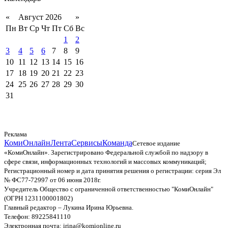
«
Август 2026
»
Пн
Вт
Ср
Чт
Пт
Сб
Вс
1
2
3
4
5
6
7
8
9
10
11
12
13
14
15
16
17
18
19
20
21
22
23
24
25
26
27
28
29
30
31
Реклама
КомиОнлайн
Лента
Сервисы
Команда
Сетевое издание
«КомиОнлайн». Зарегистрировано Федеральной службой по надзору в
сфере связи, информационных технологий и массовых коммуникаций;
Регистрационный номер и дата принятия решения о регистрации: серия Эл
№ ФС77-72997 от 06 июня 2018г.
Учредитель Общество с ограниченной ответственностью "КомиОнлайн"
(ОГРН 1231100001802)
Главный редактор – Лукина Ирина Юрьевна.
Телефон: 89225841110
Электронная почта: irina@komionline.ru