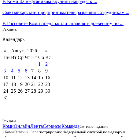
В Коми 42 нефтяникам вручили награды к ...
Сыктывкарский предприниматель разрешил сотрудникам ...
В Госсовете Коми предложили сплавлять древесину по ...
Реклама.
Календарь
«
Август 2026
»
Пн
Вт
Ср
Чт
Пт
Сб
Вс
1
2
3
4
5
6
7
8
9
10
11
12
13
14
15
16
17
18
19
20
21
22
23
24
25
26
27
28
29
30
31
Реклама
КомиОнлайн
Лента
Сервисы
Команда
Сетевое издание
«КомиОнлайн». Зарегистрировано Федеральной службой по надзору в