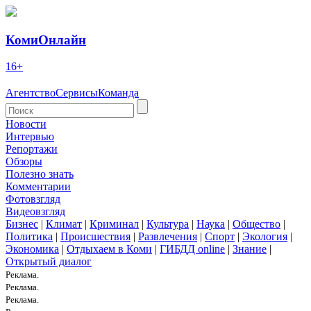
КомиОнлайн
16+
Агентство
Сервисы
Команда
Новости
Интервью
Репортажи
Обзоры
Полезно знать
Комментарии
Фотовзгляд
Видеовзгляд
Бизнес
|
Климат
|
Криминал
|
Культура
|
Наука
|
Общество
|
Политика
|
Происшествия
|
Развлечения
|
Спорт
|
Экология
|
Экономика
|
Отдыхаем в Коми
|
ГИБДД online
|
Знание
|
Открытый диалог
Реклама.
Реклама.
Реклама.