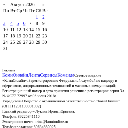
«
Август 2026
»
Пн
Вт
Ср
Чт
Пт
Сб
Вс
1
2
3
4
5
6
7
8
9
10
11
12
13
14
15
16
17
18
19
20
21
22
23
24
25
26
27
28
29
30
31
Реклама
КомиОнлайн
Лента
Сервисы
Команда
Сетевое издание
«КомиОнлайн». Зарегистрировано Федеральной службой по надзору в
сфере связи, информационных технологий и массовых коммуникаций;
Регистрационный номер и дата принятия решения о регистрации: серия Эл
№ ФС77-72997 от 06 июня 2018г.
Учредитель Общество с ограниченной ответственностью "КомиОнлайн"
(ОГРН 1231100001802)
Главный редактор – Лукина Ирина Юрьевна.
Телефон: 89225841110
Электронная почта: irina@komionline.ru
Телефон редакции: 89634880925