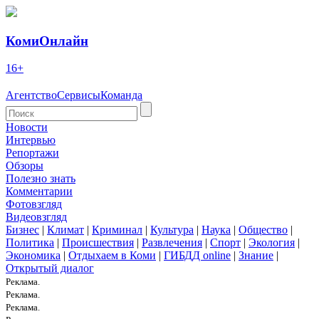
КомиОнлайн
16+
Агентство
Сервисы
Команда
Новости
Интервью
Репортажи
Обзоры
Полезно знать
Комментарии
Фотовзгляд
Видеовзгляд
Бизнес
|
Климат
|
Криминал
|
Культура
|
Наука
|
Общество
|
Политика
|
Происшествия
|
Развлечения
|
Спорт
|
Экология
|
Экономика
|
Отдыхаем в Коми
|
ГИБДД online
|
Знание
|
Открытый диалог
Реклама.
Реклама.
Реклама.