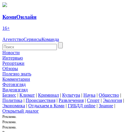
КомиОнлайн
16+
Агентство
Сервисы
Команда
Новости
Интервью
Репортажи
Обзоры
Полезно знать
Комментарии
Фотовзгляд
Видеовзгляд
Бизнес
|
Климат
|
Криминал
|
Культура
|
Наука
|
Общество
|
Политика
|
Происшествия
|
Развлечения
|
Спорт
|
Экология
|
Экономика
|
Отдыхаем в Коми
|
ГИБДД online
|
Знание
|
Открытый диалог
Реклама.
Реклама.
Реклама.