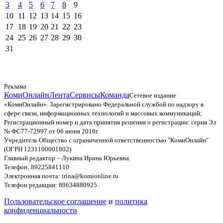
3
4
5
6
7
8
9
10
11
12
13
14
15
16
17
18
19
20
21
22
23
24
25
26
27
28
29
30
31
Реклама
КомиОнлайн
Лента
Сервисы
Команда
Сетевое издание
«КомиОнлайн». Зарегистрировано Федеральной службой по надзору в
сфере связи, информационных технологий и массовых коммуникаций;
Регистрационный номер и дата принятия решения о регистрации: серия Эл
№ ФС77-72997 от 06 июня 2018г.
Учредитель Общество с ограниченной ответственностью "КомиОнлайн"
(ОГРН 1231100001802)
Главный редактор – Лукина Ирина Юрьевна.
Телефон: 89225841110
Электронная почта: irina@komionline.ru
Телефон редакции: 89634880925
Пользовательское соглашение
и
политика
конфиденциальности