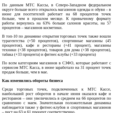
По данным МТС Кассы, в Северо-Западном федеральном
округе больше всего открылось магазинов одежды и обуви – в
июне для посетителей работает на 68 процентов точек
больше, чем в прошлом месяце. К привычному формату
работы вернулись на 63% больше салонов красоты, на 57
процентов – магазинов косметики.
В топ-10 по динамике открытия торговых точек также вошли
турагентства (+50 процентов), спортивные магазины (45
процентов), кафе и рестораны (+41 процент), магазины
техники (+38 процентов), товаров для дома (+38 процентов),
табака (+33 процента) и фитнес-клубы (+33 процента)
По всем категориям магазинов в СЗФО, которые работают с
сервисом МТС Касса, в июне заработало на 31 процент точек
продаж больше, чем в мае.
Как изменились обороты бизнеса
Среди торговых точек, подключенных к МТС Кассе,
наибольший рост оборотов в начале июня оказался кафе и
ресторанов – они увеличились в среднем на 66 процентов по
сравнению с маем. Значительная положительная динамика
наблюдается также у фитнес-клубов и спортивных магазинов
– рост на 63 и 61 процент соответственно.