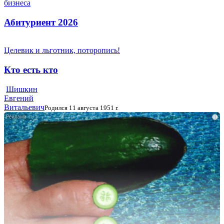
бизнеса
Абитуриент 2026
Целевик и льготник, поторопись!
Кто есть кто
Шишкин
Евгений
Витальевич
Родился 11 августа 1951 г.
i