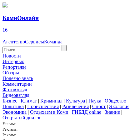
КомиОнлайн
16+
Агентство
Сервисы
Команда
Новости
Интервью
Репортажи
Обзоры
Полезно знать
Комментарии
Фотовзгляд
Видеовзгляд
Бизнес
|
Климат
|
Криминал
|
Культура
|
Наука
|
Общество
|
Политика
|
Происшествия
|
Развлечения
|
Спорт
|
Экология
|
Экономика
|
Отдыхаем в Коми
|
ГИБДД online
|
Знание
|
Открытый диалог
Реклама.
Реклама.
Реклама.