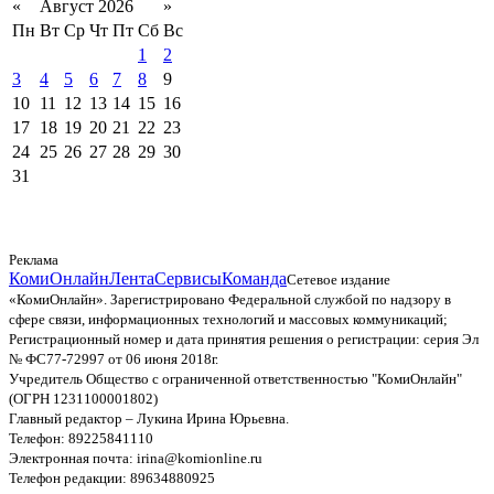
«
Август 2026
»
Пн
Вт
Ср
Чт
Пт
Сб
Вс
1
2
3
4
5
6
7
8
9
10
11
12
13
14
15
16
17
18
19
20
21
22
23
24
25
26
27
28
29
30
31
Реклама
КомиОнлайн
Лента
Сервисы
Команда
Сетевое издание
«КомиОнлайн». Зарегистрировано Федеральной службой по надзору в
сфере связи, информационных технологий и массовых коммуникаций;
Регистрационный номер и дата принятия решения о регистрации: серия Эл
№ ФС77-72997 от 06 июня 2018г.
Учредитель Общество с ограниченной ответственностью "КомиОнлайн"
(ОГРН 1231100001802)
Главный редактор – Лукина Ирина Юрьевна.
Телефон: 89225841110
Электронная почта: irina@komionline.ru
Телефон редакции: 89634880925