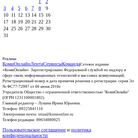
1
2
3
4
5
6
7
8
9
10
11
12
13
14
15
16
17
18
19
20
21
22
23
24
25
26
27
28
29
30
31
Реклама
КомиОнлайн
Лента
Сервисы
Команда
Сетевое издание
«КомиОнлайн». Зарегистрировано Федеральной службой по надзору в
сфере связи, информационных технологий и массовых коммуникаций;
Регистрационный номер и дата принятия решения о регистрации: серия Эл
№ ФС77-72997 от 06 июня 2018г.
Учредитель Общество с ограниченной ответственностью "КомиОнлайн"
(ОГРН 1231100001802)
Главный редактор – Лукина Ирина Юрьевна.
Телефон: 89225841110
Электронная почта: irina@komionline.ru
Телефон редакции: 89634880925
Пользовательское соглашение
и
политика
конфиденциальности