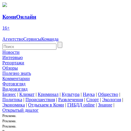
КомиОнлайн
16+
Агентство
Сервисы
Команда
Новости
Интервью
Репортажи
Обзоры
Полезно знать
Комментарии
Фотовзгляд
Видеовзгляд
Бизнес
|
Климат
|
Криминал
|
Культура
|
Наука
|
Общество
|
Политика
|
Происшествия
|
Развлечения
|
Спорт
|
Экология
|
Экономика
|
Отдыхаем в Коми
|
ГИБДД online
|
Знание
|
Открытый диалог
Реклама.
Реклама.
Реклама.