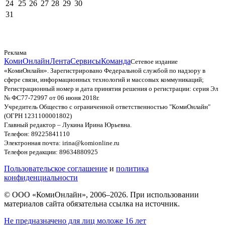
24
25
26
27
28
29
30
31
Реклама
КомиОнлайн
Лента
Сервисы
Команда
Сетевое издание
«КомиОнлайн». Зарегистрировано Федеральной службой по надзору в
сфере связи, информационных технологий и массовых коммуникаций;
Регистрационный номер и дата принятия решения о регистрации: серия Эл
№ ФС77-72997 от 06 июня 2018г.
Учредитель Общество с ограниченной ответственностью "КомиОнлайн"
(ОГРН 1231100001802)
Главный редактор – Лукина Ирина Юрьевна.
Телефон: 89225841110
Электронная почта: irina@komionline.ru
Телефон редакции: 89634880925
Пользовательское соглашение
и
политика
конфиденциальности
© ООО «КомиОнлайн», 2006–2026. При использовании
материалов сайта обязательна ссылка на источник.
Не предназначено для лиц моложе 16 лет