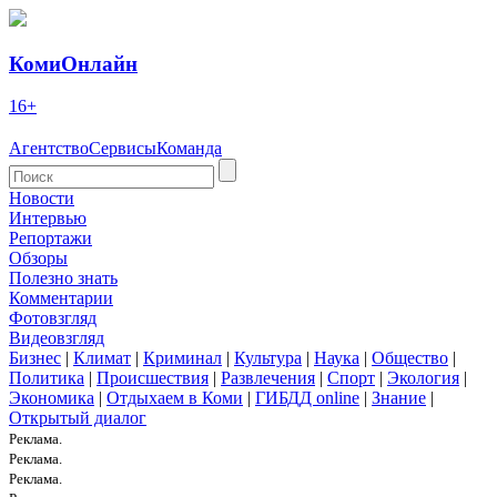
КомиОнлайн
16+
Агентство
Сервисы
Команда
Новости
Интервью
Репортажи
Обзоры
Полезно знать
Комментарии
Фотовзгляд
Видеовзгляд
Бизнес
|
Климат
|
Криминал
|
Культура
|
Наука
|
Общество
|
Политика
|
Происшествия
|
Развлечения
|
Спорт
|
Экология
|
Экономика
|
Отдыхаем в Коми
|
ГИБДД online
|
Знание
|
Открытый диалог
Реклама.
Реклама.
Реклама.