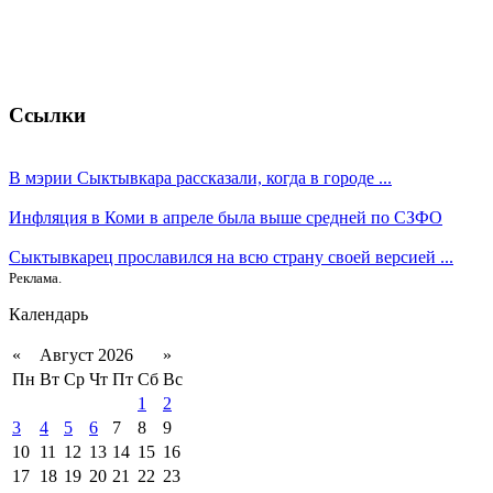
Ссылки
В мэрии Сыктывкара рассказали, когда в городе ...
Инфляция в Коми в апреле была выше средней по СЗФО
Сыктывкарец прославился на всю страну своей версией ...
Реклама.
Календарь
«
Август 2026
»
Пн
Вт
Ср
Чт
Пт
Сб
Вс
1
2
3
4
5
6
7
8
9
10
11
12
13
14
15
16
17
18
19
20
21
22
23