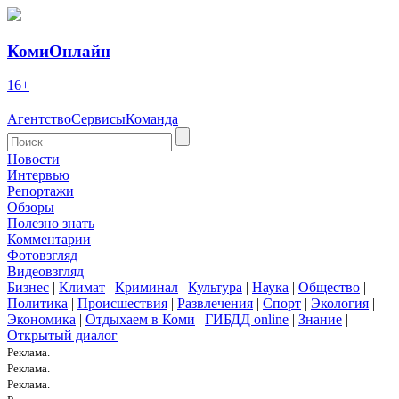
КомиОнлайн
16+
Агентство
Сервисы
Команда
Новости
Интервью
Репортажи
Обзоры
Полезно знать
Комментарии
Фотовзгляд
Видеовзгляд
Бизнес
|
Климат
|
Криминал
|
Культура
|
Наука
|
Общество
|
Политика
|
Происшествия
|
Развлечения
|
Спорт
|
Экология
|
Экономика
|
Отдыхаем в Коми
|
ГИБДД online
|
Знание
|
Открытый диалог
Реклама.
Реклама.
Реклама.