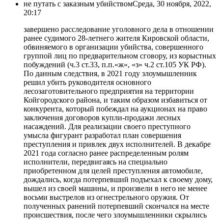
не путать с заказным убийством
Среда, 30 ноября, 2022,
20:17
завершено расследование уголовного дела в отношении
ранее судимого 28-летнего жителя Кировской области,
обвиняемого в организации убийства, совершенного
группой лиц по предварительном сговору, из корыстных
побуждений (ч.3 ст.33, п.п.«ж», «з» ч.2 ст.105 УК РФ).
По данным следствия, в 2021 году злоумышленник
решил убить руководителя основного
лесозаготовительного предприятия на территории
Койгородского района, и таким образом избавиться от
конкурента, который побеждал на аукционах на право
заключения договоров купли-продажи лесных
насаждений. Для реализации своего преступного
умысла фигурант разработал план совершения
преступления и привлек двух исполнителей. В декабре
2021 года согласно ранее распределенным ролям
исполнители, передвигаясь на специально
приобретенном для целей преступления автомобиле,
дождались, когда потерпевший подъехал к своему дому,
вышел из своей машины, и произвели в него не менее
восьми выстрелов из огнестрельного оружия. От
полученных ранений потерпевший скончался на месте
происшествия, после чего злоумышленники скрылись