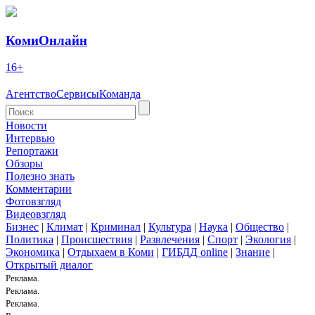
КомиОнлайн
16+
Агентство
Сервисы
Команда
Новости
Интервью
Репортажи
Обзоры
Полезно знать
Комментарии
Фотовзгляд
Видеовзгляд
Бизнес
|
Климат
|
Криминал
|
Культура
|
Наука
|
Общество
|
Политика
|
Происшествия
|
Развлечения
|
Спорт
|
Экология
|
Экономика
|
Отдыхаем в Коми
|
ГИБДД online
|
Знание
|
Открытый диалог
Реклама.
Реклама.
Реклама.