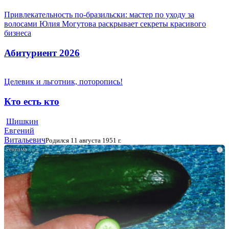
Привлекательность по-бразильски: мастер по уходу за
волосами Юлия Могутова раскрывает секреты красивого
бизнеса
Абитуриент 2026
Целевик и льготник, поторопись!
Кто есть кто
Шишкин
Евгений
Витальевич
Родился 11 августа 1951 г.
i