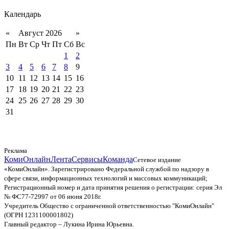
Календарь
«
Август 2026
»
Пн
Вт
Ср
Чт
Пт
Сб
Вс
1
2
3
4
5
6
7
8
9
10
11
12
13
14
15
16
17
18
19
20
21
22
23
24
25
26
27
28
29
30
31
Реклама
КомиОнлайн
Лента
Сервисы
Команда
Сетевое издание
«КомиОнлайн». Зарегистрировано Федеральной службой по надзору в
сфере связи, информационных технологий и массовых коммуникаций;
Регистрационный номер и дата принятия решения о регистрации: серия Эл
№ ФС77-72997 от 06 июня 2018г.
Учредитель Общество с ограниченной ответственностью "КомиОнлайн"
(ОГРН 1231100001802)
Главный редактор – Лукина Ирина Юрьевна.