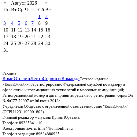
«
Август 2026
»
Пн
Вт
Ср
Чт
Пт
Сб
Вс
1
2
3
4
5
6
7
8
9
10
11
12
13
14
15
16
17
18
19
20
21
22
23
24
25
26
27
28
29
30
31
Реклама
КомиОнлайн
Лента
Сервисы
Команда
Сетевое издание
«КомиОнлайн». Зарегистрировано Федеральной службой по надзору в
сфере связи, информационных технологий и массовых коммуникаций;
Регистрационный номер и дата принятия решения о регистрации: серия Эл
№ ФС77-72997 от 06 июня 2018г.
Учредитель Общество с ограниченной ответственностью "КомиОнлайн"
(ОГРН 1231100001802)
Главный редактор – Лукина Ирина Юрьевна.
Телефон: 89225841110
Электронная почта: irina@komionline.ru
Телефон редакции: 89634880925