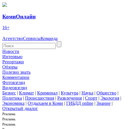
КомиОнлайн
16+
Агентство
Сервисы
Команда
Новости
Интервью
Репортажи
Обзоры
Полезно знать
Комментарии
Фотовзгляд
Видеовзгляд
Бизнес
|
Климат
|
Криминал
|
Культура
|
Наука
|
Общество
|
Политика
|
Происшествия
|
Развлечения
|
Спорт
|
Экология
|
Экономика
|
Отдыхаем в Коми
|
ГИБДД online
|
Знание
|
Открытый диалог
Реклама.
Реклама.
Реклама.