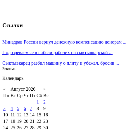
Ссылки
Минздрав России вернул денежную компенсацию донорам ...
Подозреваемые в гибели рабочих на сыктывкарской ...
Сыктывкарец разбил машину о плиту и убежал, бросив ...
Реклама.
Календарь
«
Август 2026
»
Пн
Вт
Ср
Чт
Пт
Сб
Вс
1
2
3
4
5
6
7
8
9
10
11
12
13
14
15
16
17
18
19
20
21
22
23
24
25
26
27
28
29
30