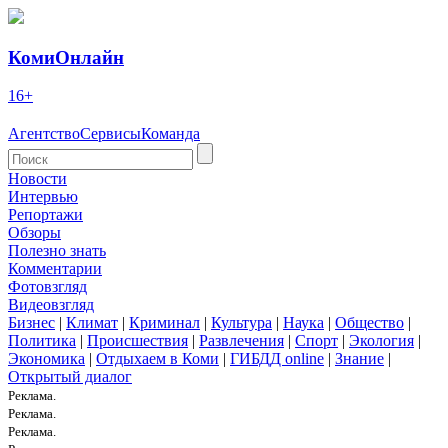
КомиОнлайн
16+
Агентство
Сервисы
Команда
Новости
Интервью
Репортажи
Обзоры
Полезно знать
Комментарии
Фотовзгляд
Видеовзгляд
Бизнес
|
Климат
|
Криминал
|
Культура
|
Наука
|
Общество
|
Политика
|
Происшествия
|
Развлечения
|
Спорт
|
Экология
|
Экономика
|
Отдыхаем в Коми
|
ГИБДД online
|
Знание
|
Открытый диалог
Реклама.
Реклама.
Реклама.