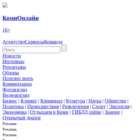
КомиОнлайн
16+
Агентство
Сервисы
Команда
Новости
Интервью
Репортажи
Обзоры
Полезно знать
Комментарии
Фотовзгляд
Видеовзгляд
Бизнес
|
Климат
|
Криминал
|
Культура
|
Наука
|
Общество
|
Политика
|
Происшествия
|
Развлечения
|
Спорт
|
Экология
|
Экономика
|
Отдыхаем в Коми
|
ГИБДД online
|
Знание
|
Открытый диалог
Реклама.
Реклама.
Реклама.