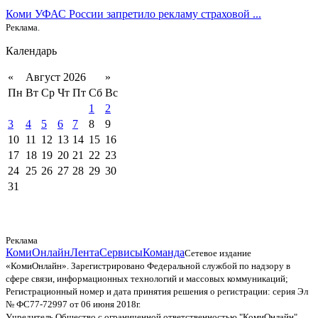
Коми УФАС России запретило рекламу страховой ...
Реклама.
Календарь
«
Август 2026
»
Пн
Вт
Ср
Чт
Пт
Сб
Вс
1
2
3
4
5
6
7
8
9
10
11
12
13
14
15
16
17
18
19
20
21
22
23
24
25
26
27
28
29
30
31
Реклама
КомиОнлайн
Лента
Сервисы
Команда
Сетевое издание
«КомиОнлайн». Зарегистрировано Федеральной службой по надзору в
сфере связи, информационных технологий и массовых коммуникаций;
Регистрационный номер и дата принятия решения о регистрации: серия Эл
№ ФС77-72997 от 06 июня 2018г.
Учредитель Общество с ограниченной ответственностью "КомиОнлайн"