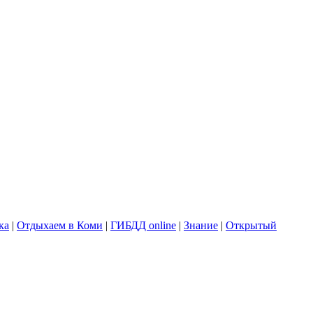
ка
|
Отдыхаем в Коми
|
ГИБДД online
|
Знание
|
Открытый