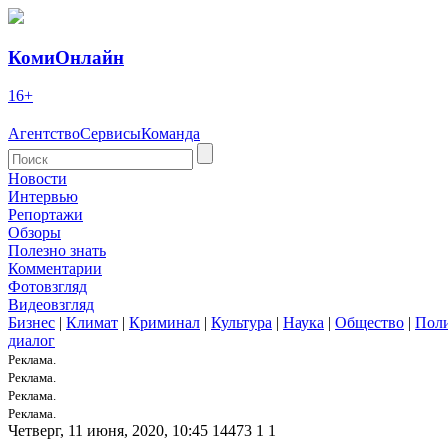
КомиОнлайн
16+
Агентство
Сервисы
Команда
Новости
Интервью
Репортажи
Обзоры
Полезно знать
Комментарии
Фотовзгляд
Видеовзгляд
Бизнес
|
Климат
|
Криминал
|
Культура
|
Наука
|
Общество
|
Пол
диалог
Реклама.
Реклама.
Реклама.
Реклама.
Четверг, 11 июня, 2020, 10:45
14473
1
1