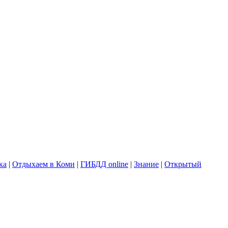
ка
|
Отдыхаем в Коми
|
ГИБДД online
|
Знание
|
Открытый