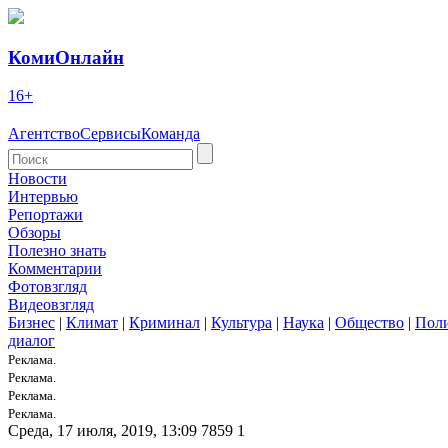
КомиОнлайн
16+
Агентство
Сервисы
Команда
Новости
Интервью
Репортажи
Обзоры
Полезно знать
Комментарии
Фотовзгляд
Видеовзгляд
Бизнес
|
Климат
|
Криминал
|
Культура
|
Наука
|
Общество
|
Пол
диалог
Реклама.
Реклама.
Реклама.
Реклама.
Среда, 17 июля, 2019, 13:09
7859
1