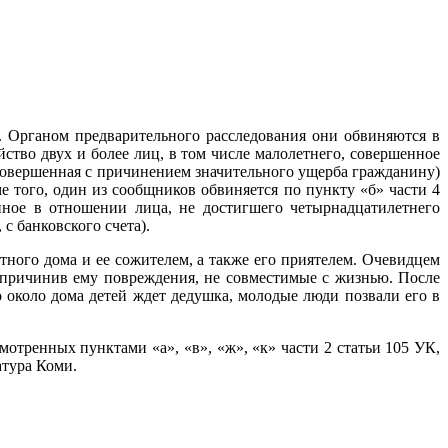
 Органом предварительного расследования они обвиняются в
ство двух и более лиц, в том числе малолетнего, совершенное
, совершенная с причинением значительного ущерба гражданину)
 того, один из сообщников обвиняется по пункту «б» части 4
нное в отношении лица, не достигшего четырнадцатилетнего
с банковского счета).
тного дома и ее сожителем, а также его приятелем. Очевидцем
 причинив ему повреждения, не совместимые с жизнью. После
 около дома детей ждет дедушка, молодые люди позвали его в
отренных пунктами «а», «в», «ж», «к» части 2 статьи 105 УК,
атура Коми.