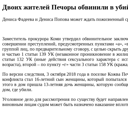
Двоих жителей Печоры обвинили в убий
Дениса Фадеева и Дениса Попова может ждать пожизненный с
Заместитель прокурора Коми утвердил обвинительное заклю
совершении преступлений, предусмотренных пунктами «а», «в»
группой лиц, по предварительному сговору, с целью скрыть др
и частью 1 статьи 139 УК (незаконное проникновение в жили
статьи 132 УК (иные действия сексуального характера с и
возраста), второй – по пункту «г» части 3 статьи 158 УК (краж
По версии следствия, 3 октября 2018 года в поселке Кожва П
конфликта стал 16-летний сын женщины, который попытался 
этого в дом пришла 13-летняя дочь женщины, которую сообщн
дом, где убили.
Уголовное дело для рассмотрения по существу будет направле
виновным лицам судом может быть назначено наказание вплот