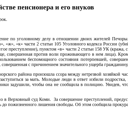
стве пенсионера и его внуков
рок.
чение по уголовному делу в отношении двоих жителей Печоры.
, «ж», «к» части 2 статьи 105 Уголовного кодекса России (убий
угое преступление), пунктом «в» части 2 статьи 158 УК (кража
ще, совершенная против воли проживающего в нем лица). Кроме
спользованием беспомощного состояния потерпевшей, соверше
а, совершенная с причинением значительного ущерба гражданину, 
ечорского района произошла ссора между нетрезвой хозяйкой час
заступиться за мать. Молодые люди в ответ избили подростка,
ики задушили, чтобы она не сообщила в полицию. Увидев, что
но в Верховный суд Коми. За совершение преступлений, предусм
ь до пожизненного лишения свободы. Об этом сообщила прокур