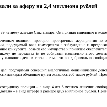
али за аферу на 2,4 миллиона рублей
 39-летнему жителю Сыктывкара. Он признан виновным в мошенн
омоченным полиции, проводил проверочные мероприятия по 
й, подсудимый ввел коммерсанта в заблуждение и предложил
ние конкурента, розыск его имущества и принятие обеспечител
кому не передавал (и не собирался изначально этого делат
 уголовного дела в связи с тем, что он добровольно сообщи
х дел, подсудимый совершил аналогичные мошеннические действ
сыктывкарца обманным путем оказалось 200 тысяч рублей. Пре
сотруднику полиции – в виде 4 лет 6 месяцев лишении свобо
ателю – в виде штрафа в размере двух миллионов рублей. Приго