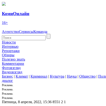
КомиОнлайн
16+
Агентство
Сервисы
Команда
Новости
Интервью
Репортажи
Обзоры
Полезно знать
Комментарии
Фотовзгляд
Видеовзгляд
Бизнес
|
Климат
|
Криминал
|
Культура
|
Наука
|
Общество
|
Пол
диалог
Реклама.
Реклама.
Реклама.
Реклама.
Пятница, 8 апреля, 2022, 15:36
8551
2
1