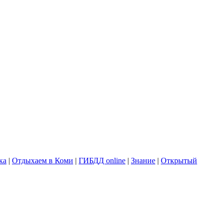
ка
|
Отдыхаем в Коми
|
ГИБДД online
|
Знание
|
Открытый