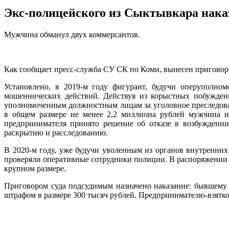
Экс-полицейского из Сыктывкара наказ
Мужчина обманул двух коммерсантов.
Как сообщает пресс-служба СУ СК по Коми, вынесен приговор
Установлено, в 2019-м году фигурант, будучи оперуполн
мошеннических действий. Действуя из корыстных побуждени
уполномоченным должностным лицам за уголовное преследова
в общем размере не менее 2,2 миллиона рублей мужчина ни
предпринимателя принято решение об отказе в возбуждении
раскрытию и расследованию.
В 2020-м году, уже будучи уволенным из органов внутренни
проверяли оперативные сотрудники полиции. В распоряжении 
крупном размере.
Приговором суда подсудимым назначено наказание: бывшему 
штрафом в размере 300 тысяч рублей. Предпринимателю-взяткод