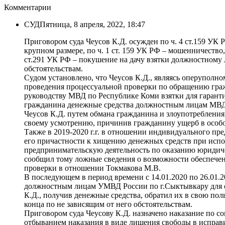
Комментарии
СУД
Пятница, 8 апреля, 2022, 18:47
Приговором суда Чеусов К.Д. осужден по ч. 4 ст.159 УК
крупном размере, по ч. 1 ст. 159 УК РФ – мошенничество,
ст.291 УК РФ – покушение на дачу взятки должностному л
обстоятельствам.
Судом установлено, что Чеусов К.Д., являясь оперупол
проведения процессуальной проверки по обращению гра
руководству МВД по Республике Коми взятки для гаранти
гражданина денежные средства должностным лицам МВД по
Чеусов К.Д. путем обмана гражданина и злоупотребления 
своему усмотрению, причинив гражданину ущерб в особо
Также в 2019-2020 г.г. в отношении индивидуального п
его причастности к хищению денежных средств при испо
предпринимательскую деятельность по оказанию юридиче
сообщил тому ложные сведения о возможности обеспечен
проверки в отношении Токмакова М.В.
В последующем в период времени с 14.01.2020 по 26.01.2
должностным лицам УМВД России по г.Сыктывкару для об
К.Д., получив денежные средства, обратил их в свою пол
конца по не зависящим от него обстоятельствам.
Приговором суда Чеусову К.Д. назначено наказание по со
отбыванием наказания в виде лишения свободы в исправи