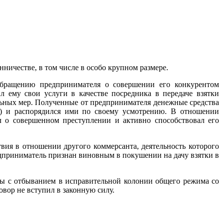
ичестве, в том числе в особо крупном размере.
обращению предпринимателя о совершении его конкурентом
 ему свои услуги в качестве посредника в передаче взятки
ьных мер. Полученные от предпринимателя денежные средства
ь) и распорядился ими по своему усмотрению. В отношении
л о совершенном преступлении и активно способствовал его
ия в отношении другого коммерсанта, деятельность которого
дприниматель признан виновным в покушении на дачу взятки в
ды с отбыванием в исправительной колонии общего режима со
вор не вступил в законную силу.