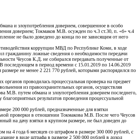
обмана и злоупотребления доверием, совершенное в особо
ния доверием; Токмаков М.В. осужден по ч.3 ст.30, п. «б» ч.4
упление не было доведено до конца по не зависящим от него
ротиводействия коррупции МВД по Республике Коми, в ходе
ил гражданину ложные сведения о необходимости передачи
ьности Чеусов К.Д. не собирался передавать полученные от
В последующем в период времени с 15.01.2019 по 14.06.2019
 размере не менее 2 221 770 рублей, которыми распорядился по
х органов проводилась процессуальная проверка на предмет
вольнения из правоохранительных органов, осуществляя
ва М.В. путем обмана и злоупотребления доверием последнего,
 благоприятных результатов проведения процессуальной
змере 200 000 рублей, предназначенные для взятки
ной проверки в отношении Токмакова М.В. После чего Чеусов
нный на дачу взятки в крупном размере, не был доведен до
 на 4 года 6 месяцев со штрафом в размере 300 000 рублей, с
ание в виде штрафа в размере 2 500 000 рублей в доход