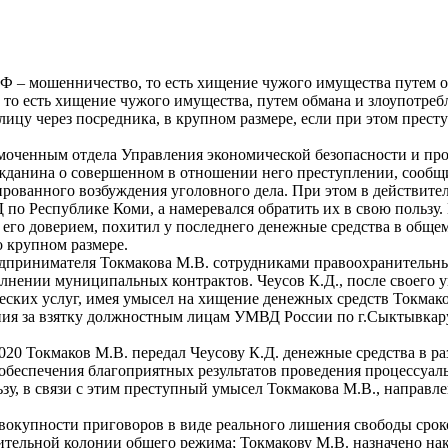
 РФ – мошенничество, то есть хищение чужого имущества путем 
 то есть хищение чужого имущества, путем обмана и злоупотребле
ицу через посредника, в крупном размере, если при этом прест
номоченным отдела Управления экономической безопасности и п
жданина о совершенном в отношении него преступлении, сообщ
рованного возбуждения уголовного дела. При этом в действител
 Республике Коми, а намеревался обратить их в свою пользу. 
его доверием, похитил у последнего денежные средства в общем
 крупном размере.
редпринимателя Токмакова М.В. сотрудниками правоохранительны
лнении муниципальных контрактов. Чеусов К.Д., после своего у
ских услуг, имея умысел на хищение денежных средств Токмако
ия за взятку должностным лицам УМВД России по г.Сыктывкару
020 Токмаков М.В. передал Чеусову К.Д. денежные средства в ра
еспечения благоприятных результатов проведения процессуаль
ьзу, в связи с этим преступный умысел Токмакова М.В., направле
вокупности приговоров в виде реального лишения свободы сроком
тельной колонии общего режима; Токмакову М.В. назначено наказ