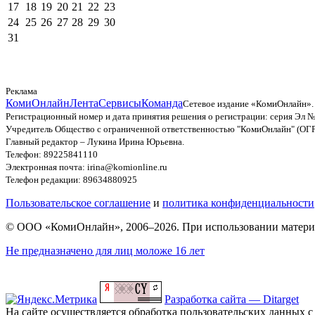
17
18
19
20
21
22
23
24
25
26
27
28
29
30
31
Реклама
КомиОнлайн
Лента
Сервисы
Команда
Сетевое издание «КомиОнлайн».
Регистрационный номер и дата принятия решения о регистрации: серия Эл №
Учредитель Общество с ограниченной ответственностью "КомиОнлайн" (ОГ
Главный редактор – Лукина Ирина Юрьевна.
Телефон: 89225841110
Электронная почта: irina@komionline.ru
Телефон редакции: 89634880925
Пользовательское соглашение
и
политика конфиденциальности
© ООО «КомиОнлайн», 2006–2026. При использовании материал
Не предназначено для лиц моложе 16 лет
Разработка сайта — Ditarget
На сайте осуществляется обработка пользовательских данных с