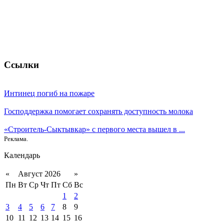
Ссылки
Интинец погиб на пожаре
Господдержка помогает сохранять доступность молока
«Строитель-Сыктывкар» с первого места вышел в ...
Реклама.
Календарь
«
Август 2026
»
Пн
Вт
Ср
Чт
Пт
Сб
Вс
1
2
3
4
5
6
7
8
9
10
11
12
13
14
15
16