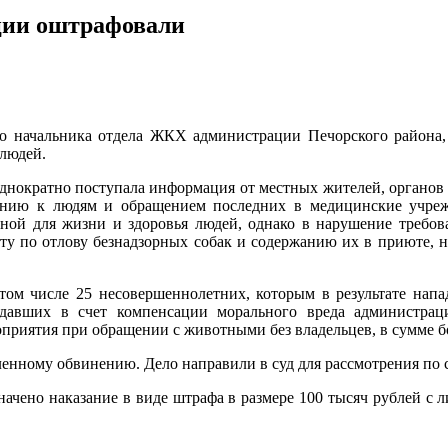
ции оштрафовали
 начальника отдела ЖКХ администрации Печорского района, 
 людей.
однократно поступала информация от местных жителей, органов 
ению к людям и обращением последних в медицинские учре
асной для жизни и здоровья людей, однако в нарушение требо
ту по отлову безнадзорных собак и содержанию их в приюте, н
том числе 25 несовершеннолетних, которым в результате напа
давших в счет компенсации морального вреда администраци
приятия при обращении с животными без владельцев, в сумме бо
ленному обвинению. Дело направили в суд для рассмотрения по 
ачено наказание в виде штрафа в размере 100 тысяч рублей с 