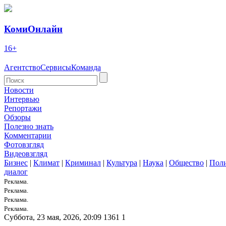
КомиОнлайн
16+
Агентство
Сервисы
Команда
Новости
Интервью
Репортажи
Обзоры
Полезно знать
Комментарии
Фотовзгляд
Видеовзгляд
Бизнес
|
Климат
|
Криминал
|
Культура
|
Наука
|
Общество
|
Пол
диалог
Реклама.
Реклама.
Реклама.
Реклама.
Суббота, 23 мая, 2026, 20:09
1361
1