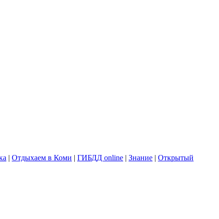
ка
|
Отдыхаем в Коми
|
ГИБДД online
|
Знание
|
Открытый