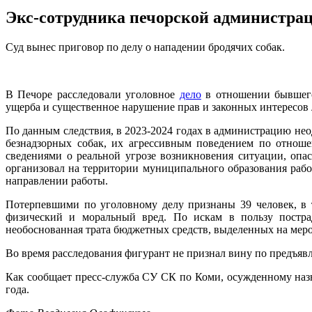
Экс-сотрудника печорской администра
Суд вынес приговор по делу о нападении бродячих собак.
В Печоре расследовали уголовное
дело
в отношении бывшего
ущерба и существенное нарушение прав и законных интересов
По данным следствия, в 2023-2024 годах в администрацию не
безнадзорных собак, их агрессивным поведением по отнош
сведениями о реальной угрозе возникновения ситуации, оп
организовал на территории муниципального образования рабо
направлении работы.
Потерпевшими по уголовному делу признаны 39 человек, в 
физический и моральный вред. По искам в пользу постра
необоснованная трата бюджетных средств, выделенных на меро
Во время расследования фигурант не признал вину по предъяв
Как сообщает пресс-служба СУ СК по Коми, осужденному назн
года.