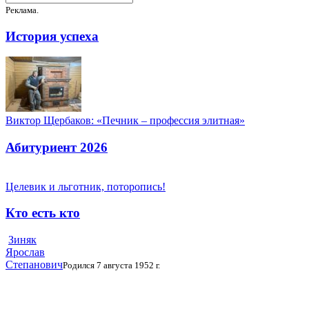
Реклама.
История успеха
Виктор Щербаков: «Печник – профессия элитная»
Абитуриент 2026
Целевик и льготник, поторопись!
Кто есть кто
Зиняк
Ярослав
Степанович
Родился 7 августа 1952 г.