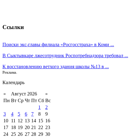
Ссылки
Поиски экс-главы филиала «Росгосстраха» в Коми ...
В Сыктывкаре лжесотрудник Роспотребнадзора требовал ...
К восстановлению ветхого здания школы №13 в ...
Реклама.
Календарь
«
Август 2026
»
Пн
Вт
Ср
Чт
Пт
Сб
Вс
1
2
3
4
5
6
7
8
9
10
11
12
13
14
15
16
17
18
19
20
21
22
23
24
25
26
27
28
29
30