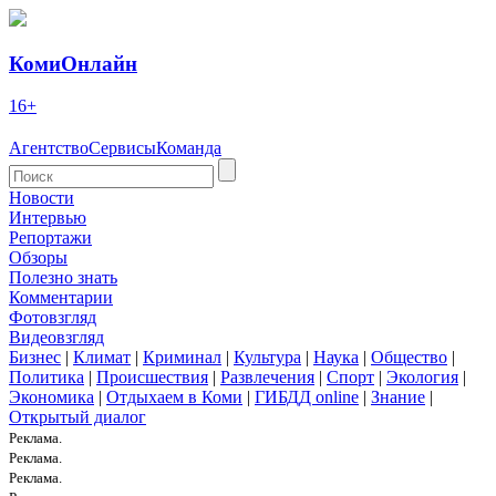
КомиОнлайн
16+
Агентство
Сервисы
Команда
Новости
Интервью
Репортажи
Обзоры
Полезно знать
Комментарии
Фотовзгляд
Видеовзгляд
Бизнес
|
Климат
|
Криминал
|
Культура
|
Наука
|
Общество
|
Политика
|
Происшествия
|
Развлечения
|
Спорт
|
Экология
|
Экономика
|
Отдыхаем в Коми
|
ГИБДД online
|
Знание
|
Открытый диалог
Реклама.
Реклама.
Реклама.