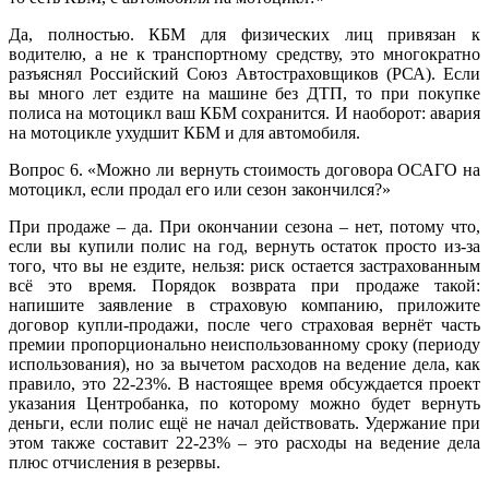
Да, полностью. КБМ для физических лиц привязан к
водителю, а не к транспортному средству, это многократно
разъяснял Российский Союз Автостраховщиков (РСА). Если
вы много лет ездите на машине без ДТП, то при покупке
полиса на мотоцикл ваш КБМ сохранится. И наоборот: авария
на мотоцикле ухудшит КБМ и для автомобиля.
Вопрос 6. «Можно ли вернуть стоимость договора ОСАГО на
мотоцикл, если продал его или сезон закончился?»
При продаже – да. При окончании сезона – нет, потому что,
если вы купили полис на год, вернуть остаток просто из-за
того, что вы не ездите, нельзя: риск остается застрахованным
всё это время. Порядок возврата при продаже такой:
напишите заявление в страховую компанию, приложите
договор купли-продажи, после чего страховая вернёт часть
премии пропорционально неиспользованному сроку (периоду
использования), но за вычетом расходов на ведение дела, как
правило, это 22-23%. В настоящее время обсуждается проект
указания Центробанка, по которому можно будет вернуть
деньги, если полис ещё не начал действовать. Удержание при
этом также составит 22-23% – это расходы на ведение дела
плюс отчисления в резервы.