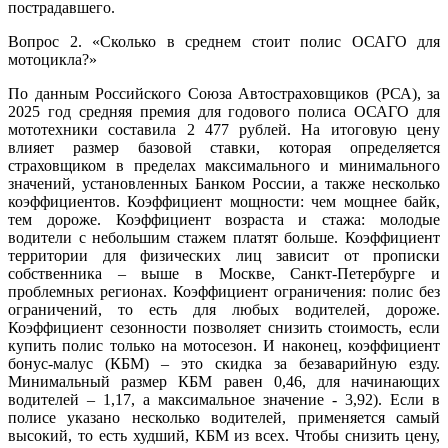
пострадавшего.
Вопрос 2. «Сколько в среднем стоит полис ОСАГО для
мотоцикла?»
По данным Российского Союза Автостраховщиков (РСА), за
2025 год средняя премия для годового полиса ОСАГО для
мототехники составила 2 477 рублей. На итоговую цену
влияет размер базовой ставки, которая определяется
страховщиком в пределах максимального и минимального
значений, установленных Банком России, а также несколько
коэффициентов. Коэффициент мощности: чем мощнее байк,
тем дороже. Коэффициент возраста и стажа: молодые
водители с небольшим стажем платят больше. Коэффициент
территории для физических лиц зависит от прописки
собственника – выше в Москве, Санкт-Петербурге и
проблемных регионах. Коэффициент ограничения: полис без
ограничений, то есть для любых водителей, дороже.
Коэффициент сезонности позволяет снизить стоимость, если
купить полис только на мотосезон. И наконец, коэффициент
бонус-малус (КБМ) – это скидка за безаварийную езду.
Минимальный размер КБМ равен 0,46, для начинающих
водителей – 1,17, а максимальное значение - 3,92). Если в
полисе указано несколько водителей, применяется самый
высокий, то есть худший, КБМ из всех. Чтобы снизить цену,