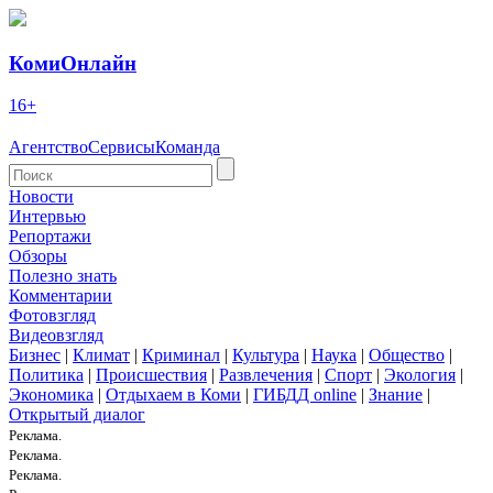
КомиОнлайн
16+
Агентство
Сервисы
Команда
Новости
Интервью
Репортажи
Обзоры
Полезно знать
Комментарии
Фотовзгляд
Видеовзгляд
Бизнес
|
Климат
|
Криминал
|
Культура
|
Наука
|
Общество
|
Политика
|
Происшествия
|
Развлечения
|
Спорт
|
Экология
|
Экономика
|
Отдыхаем в Коми
|
ГИБДД online
|
Знание
|
Открытый диалог
Реклама.
Реклама.
Реклама.