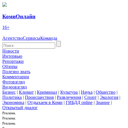
КомиОнлайн
16+
Агентство
Сервисы
Команда
Новости
Интервью
Репортажи
Обзоры
Полезно знать
Комментарии
Фотовзгляд
Видеовзгляд
Бизнес
|
Климат
|
Криминал
|
Культура
|
Наука
|
Общество
|
Политика
|
Происшествия
|
Развлечения
|
Спорт
|
Экология
|
Экономика
|
Отдыхаем в Коми
|
ГИБДД online
|
Знание
|
Открытый диалог
Реклама.
Реклама.
Реклама.