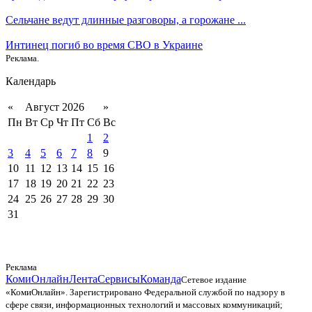
Сельчане ведут длинные разговоры, а горожане ...
Интинец погиб во время СВО в Украине
Реклама.
Календарь
«
Август 2026
»
Пн
Вт
Ср
Чт
Пт
Сб
Вс
1
2
3
4
5
6
7
8
9
10
11
12
13
14
15
16
17
18
19
20
21
22
23
24
25
26
27
28
29
30
31
Реклама
КомиОнлайн
Лента
Сервисы
Команда
Сетевое издание
«КомиОнлайн». Зарегистрировано Федеральной службой по надзору в
сфере связи, информационных технологий и массовых коммуникаций;