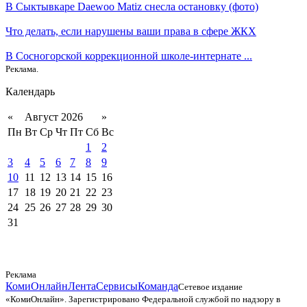
В Сыктывкаре Daewoo Matiz снесла остановку (фото)
Что делать, если нарушены ваши права в сфере ЖКХ
В Сосногорской коррекционной школе-интернате ...
Реклама.
Календарь
«
Август 2026
»
Пн
Вт
Ср
Чт
Пт
Сб
Вс
1
2
3
4
5
6
7
8
9
10
11
12
13
14
15
16
17
18
19
20
21
22
23
24
25
26
27
28
29
30
31
Реклама
КомиОнлайн
Лента
Сервисы
Команда
Сетевое издание
«КомиОнлайн». Зарегистрировано Федеральной службой по надзору в