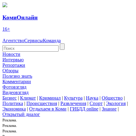
КомиОнлайн
16+
Агентство
Сервисы
Команда
Новости
Интервью
Репортажи
Обзоры
Полезно знать
Комментарии
Фотовзгляд
Видеовзгляд
Бизнес
|
Климат
|
Криминал
|
Культура
|
Наука
|
Общество
|
Политика
|
Происшествия
|
Развлечения
|
Спорт
|
Экология
|
Экономика
|
Отдыхаем в Коми
|
ГИБДД online
|
Знание
|
Открытый диалог
Реклама.
Реклама.
Реклама.